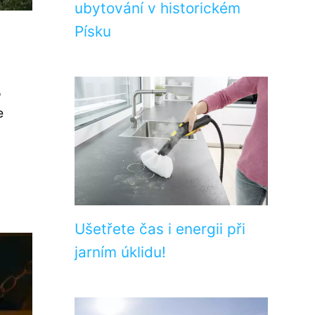
ubytování v historickém
Písku
o
e
Ušetřete čas i energii při
jarním úklidu!