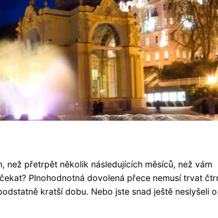
, než přetrpět několik následujících měsíců, než vám
čekat? Plnohodnotná dovolená přece nemusí trvat čtr
odstatně kratší dobu. Nebo jste snad ještě neslyšeli o.