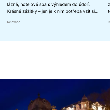
lázně, hotelové spa s výhledem do údolí.
z
Krásné zážitky – jen je k nim potřeba vzít si...
t
Relaxace
R