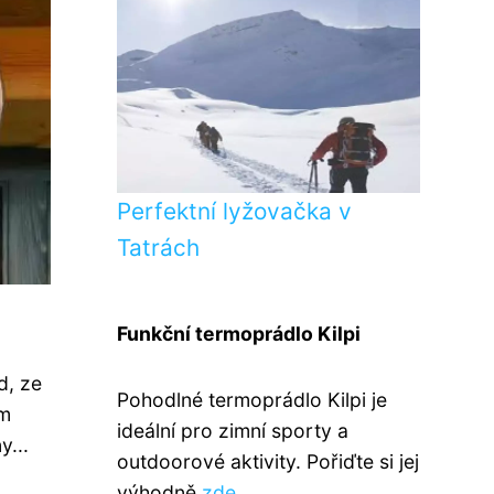
Perfektní lyžovačka v
Tatrách
Funkční termoprádlo Kilpi
d, ze
Pohodlné termoprádlo Kilpi je
ém
ideální pro zimní sporty a
y...
outdoorové aktivity. Pořiďte si jej
výhodně
zde
.