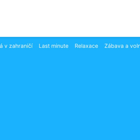
 v zahraničí
Last minute
Relaxace
Zábava a vol