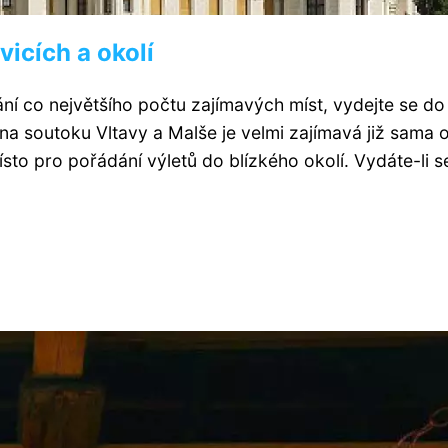
icích a okolí
ání co největšího počtu zajímavých míst, vydejte se do
 soutoku Vltavy a Malše je velmi zajímavá již sama 
sto pro pořádání výletů do blízkého okolí. Vydáte-li s