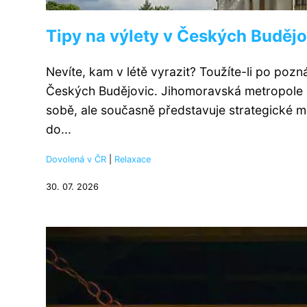
Tipy na výlety v Českých Budějov
Nevíte, kam v létě vyrazit? Toužíte-li po pozn
Českých Budějovic. Jihomoravská metropole na
sobě, ale současně představuje strategické mí
do...
Dovolená v ČR
|
Relaxace
30. 07. 2026