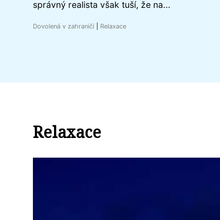
správný realista však tuší, že na...
Dovolená v zahraničí
|
Relaxace
Relaxace