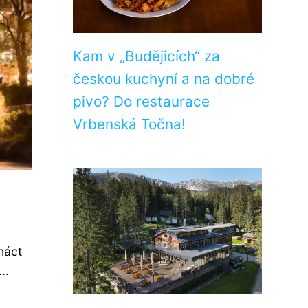
Kam v „Budějicích“ za
českou kuchyní a na dobré
pivo? Do restaurace
Vrbenská Točna!
náct
..