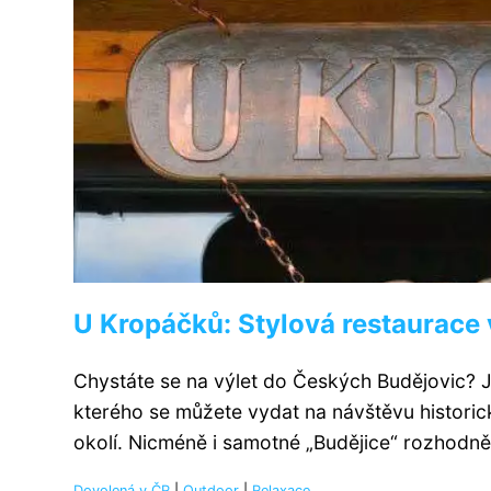
U Kropáčků: Stylová restaurace
Chystáte se na výlet do Českých Budějovic? 
kterého se můžete vydat na návštěvu historic
okolí. Nicméně i samotné „Budějice“ rozhodně 
Dovolená v ČR
|
Outdoor
|
Relaxace