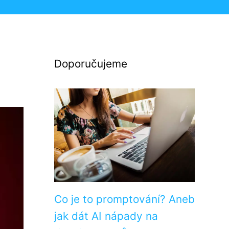
Doporučujeme
Co je to promptování? Aneb
jak dát AI nápady na