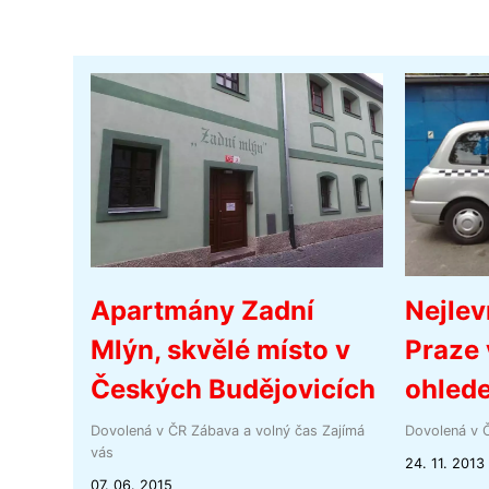
Apartmány Zadní
Nejlev
Mlýn, skvělé místo v
Praze 
Českých Budějovicích
ohlede
Dovolená v ČR
Zábava a volný čas
Zajímá
Dovolená v 
vás
24. 11. 2013
07. 06. 2015