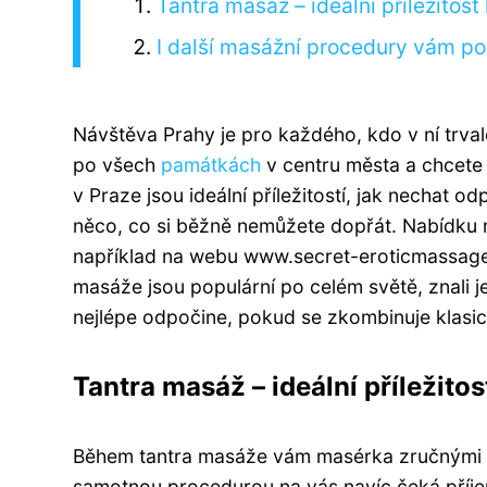
Tantra masáž – ideální příležitost 
I další masážní procedury vám po
Návštěva Prahy je pro každého, kdo v ní trva
po všech
památkách
v centru města a chcete 
v Praze jsou ideální příležitostí, jak nechat 
něco, co si běžně nemůžete dopřát. Nabídku 
například na webu www.secret-eroticmassage.
masáže jsou populární po celém světě, znali je
nejlépe odpočine, pokud se zkombinuje klasic
Tantra masáž – ideální příležitos
Během tantra masáže vám masérka zručnými pr
samotnou procedurou na vás navíc čeká příje