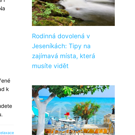
 Na
Rodinná dovolená v
Jeseníkách: Tipy na
zajímavá místa, která
musíte vidět
ěřené
ad k
k
udete
u.
elaxace