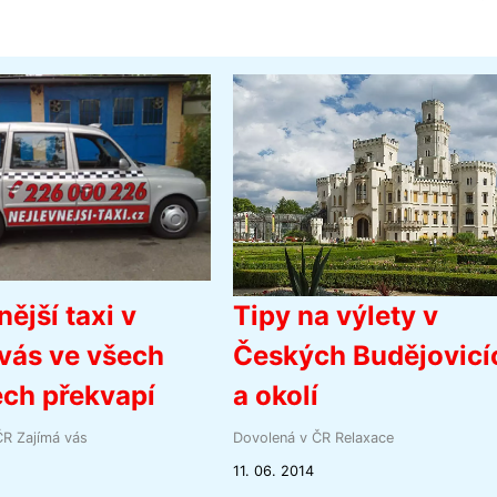
nější taxi v
Tipy na výlety v
vás ve všech
Českých Budějovicí
ch překvapí
a okolí
ČR
Zajímá vás
Dovolená v ČR
Relaxace
11. 06. 2014