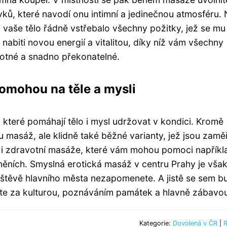
vků, které navodí onu intimní a jedinečnou atmosféru.
 vaše tělo řádně vstřebalo všechny požitky, jež se mu
abiti novou energií a vitalitou, díky níž vám všechny
cotné a snadno překonatelné.
omohou na těle a mysli
které pomáhají tělo i mysl udržovat v kondici. Kromě
u masáž, ale klidně také běžné varianty, jež jsou zam
ou i zdravotní masáže, které vám mohou pomoci napříkl
ěních. Smyslná erotická masáž v centru Prahy je vša
vštěvě hlavního města nezapomenete. A jistě se sem b
zíte za kulturou, poznáváním památek a hlavně zábavo
Kategorie:
Dovolená v ČR
|
R