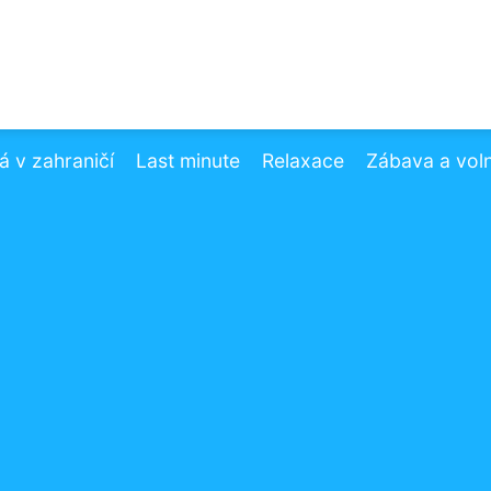
 v zahraničí
Last minute
Relaxace
Zábava a vol