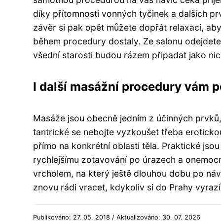
díky přítomnosti vonných tyčinek a dalších pr
závěr si pak opět můžete dopřát relaxaci, aby
během procedury dostaly. Ze salonu odejdete n
všední starosti budou rázem připadat jako ni
I další masážní procedury vám p
Masáže jsou obecně jedním z účinných prvků, 
tantrické se nebojte vyzkoušet třeba eroticko
přímo na konkrétní oblasti těla. Praktické js
rychlejšímu zotavování po úrazech a onemocn
vrcholem, na který ještě dlouhou dobu po ná
znovu rádi vracet, kdykoliv si do Prahy vyra
Publikováno: 27. 05. 2018 / Aktualizováno: 30. 07. 2026