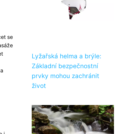
cet se
Masáže
et
Lyžařská helma a brýle:
Základní bezpečnostní
ra
prvky mohou zachránit
život
 i