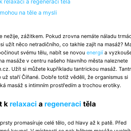
k relaxaci a regeneraci těla
mohou na těle a mysli
le nežije, zážitkem. Pokud zrovna nemáte náladu trmá
si užít něco netradičního, co takhle zajít na masáž? 
odpočinout svému tělu, nabít se novou
energií
a vyzkouš
na masáže v centru našeho hlavního města naleznete
cz. Užít si můžete kupříkladu tantrickou masáž. Tant
 už staří Číňané. Dobře totiž věděli, že organismus si
ká masáž s intimním prostředím a trochou erotiky.
t k
relaxaci
a
regeneraci
těla
sty promasíruje celé tělo, od hlavy až k patě. Před
mná koupel. V místnosti se pak během masáže uvolníte