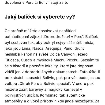
dovolená v Peru či Bolívii stojí za to!
Jaký balíček si vyberete vy?
Celoročně můžete absolvovat například
patnáctidenní zájezd „Dobrodružství v Peru“. Balíček
byl sestaven tak, aby pokryl nejvyhlášenější místa,
jako jsou Lima, Nasca, Arequipa, Puno, druhý
nejhlubší kaňon na světě Colca Canyon, jezero
Titicaca, Cusco a mysitcké Machu Picchu. Seznámíte
se s historií a poznáte lokality, které jste doposud
viděli jen v dobrodružných dokumentech. Zatoužíte-li
po krásách sousední Bolívie, pak pro vás bude jasnou
volbou „Okruh Peru a Bolívie speciál“. V únoru pak
můžete zažít barevný a magický karneval v
bolivijských ulicích. Kombinaci tak autentické
atmosféry a divoké přírody nikde jinde nezažijete. Za