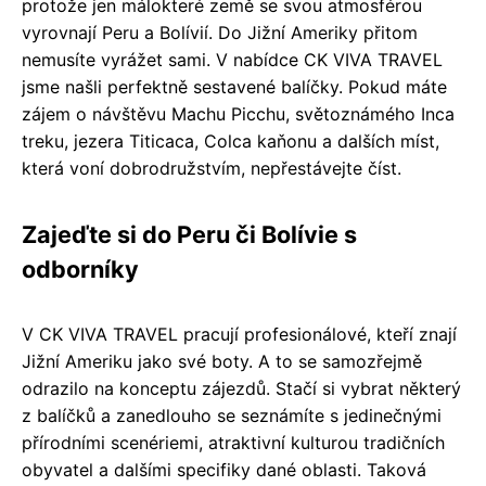
protože jen málokteré země se svou atmosférou
vyrovnají Peru a Bolívií. Do Jižní Ameriky přitom
nemusíte vyrážet sami. V nabídce CK VIVA TRAVEL
jsme našli perfektně sestavené balíčky. Pokud máte
zájem o návštěvu Machu Picchu, světoznámého Inca
treku, jezera Titicaca, Colca kaňonu a dalších míst,
která voní dobrodružstvím, nepřestávejte číst.
Zajeďte si do Peru či Bolívie s
odborníky
V CK VIVA TRAVEL pracují profesionálové, kteří znají
Jižní Ameriku jako své boty. A to se samozřejmě
odrazilo na konceptu zájezdů. Stačí si vybrat některý
z balíčků a zanedlouho se seznámíte s jedinečnými
přírodními scenériemi, atraktivní kulturou tradičních
obyvatel a dalšími specifiky dané oblasti. Taková