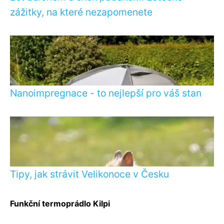
zážitky, na které nezapomenete
Nanoimpregnace - to nejlepší pro váš stan
Tipy, jak strávit Velikonoce v Česku
Funkční termoprádlo Kilpi