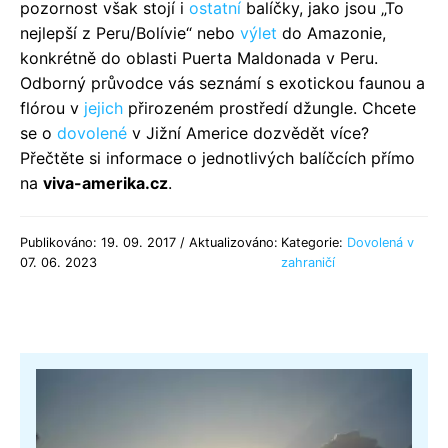
pozornost však stojí i
ostatní
balíčky, jako jsou „To
nejlepší z Peru/Bolívie“ nebo
výlet
do Amazonie,
konkrétně do oblasti Puerta Maldonada v Peru.
Odborný průvodce vás seznámí s exotickou faunou a
flórou v
jejich
přirozeném prostředí džungle. Chcete
se o
dovolené
v Jižní Americe dozvědět více?
Přečtěte si informace o jednotlivých balíčcích přímo
na
viva-amerika.cz
.
Publikováno: 19. 09. 2017 / Aktualizováno:
Kategorie:
Dovolená v
07. 06. 2023
zahraničí