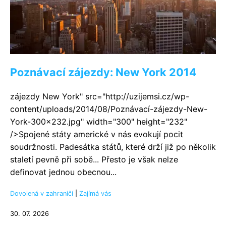
Poznávací zájezdy: New York 2014
zájezdy New York" src="http://uzijemsi.cz/wp-
content/uploads/2014/08/Poznávací-zájezdy-New-
York-300x232.jpg" width="300" height="232"
/>Spojené státy americké v nás evokují pocit
soudržnosti. Padesátka států, které drží již po několik
staletí pevně při sobě... Přesto je však nelze
definovat jednou obecnou...
Dovolená v zahraničí
|
Zajímá vás
30. 07. 2026