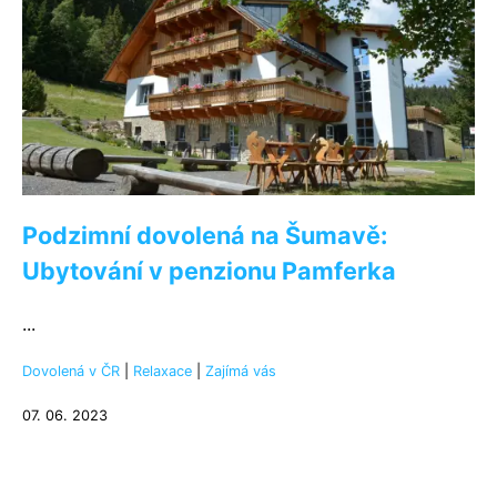
Podzimní dovolená na Šumavě:
Ubytování v penzionu Pamferka
...
Dovolená v ČR
|
Relaxace
|
Zajímá vás
07. 06. 2023