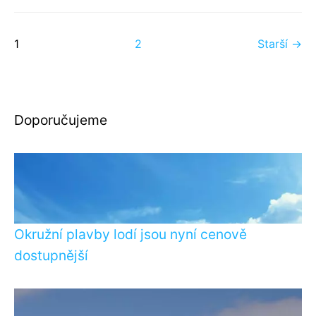
1
2
Starší →
Doporučujeme
Okružní plavby lodí jsou nyní cenově
dostupnější