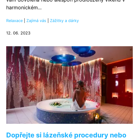
harmonickém...
Relaxace
|
Zajímá vás
|
Zážitky a dárky
12. 06. 2023
Dopřejte si lázeňské procedury nebo