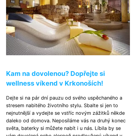
Kam na dovolenou? Dopřejte si
wellness víkend v Krkonoších!
Dejte si na pár dní pauzu od svého uspěchaného a
stresem nabitého životního stylu. Sbalte si jen to
nejnutnější a vydejte se vstříc novým zážitků někde
daleko od domova. Neposíláme vás na druhý konec
světa, baterky si můžete nabít i u nás. Líbila by se
vám dovolená nebo alespoň prodloužený víkend v