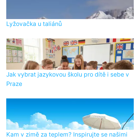
Lyžovačka u taliánů
Jak vybrat jazykovou školu pro dítě i sebe v
Praze
Kam v zimě za teplem? Inspirujte se našimi