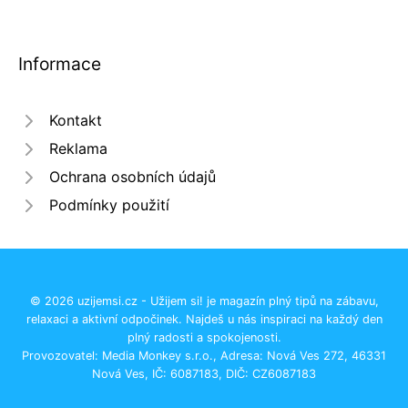
Informace
Kontakt
Reklama
Ochrana osobních údajů
Podmínky použití
© 2026 uzijemsi.cz - Užijem si! je magazín plný tipů na zábavu,
relaxaci a aktivní odpočinek. Najdeš u nás inspiraci na každý den
plný radosti a spokojenosti.
Provozovatel: Media Monkey s.r.o., Adresa: Nová Ves 272, 46331
Nová Ves, IČ: 6087183, DIČ: CZ6087183