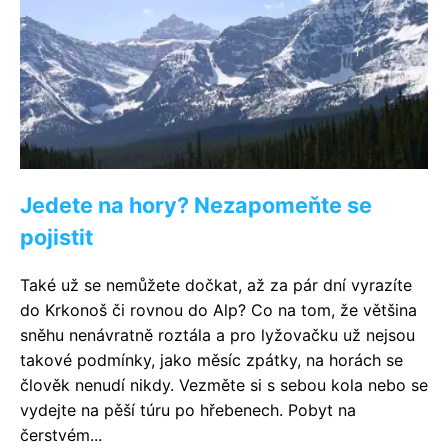
Jedete na hory? Nezapomeňte se
pojistit
Také už se nemůžete dočkat, až za pár dní vyrazíte
do Krkonoš či rovnou do Alp? Co na tom, že většina
sněhu nenávratně roztála a pro lyžovačku už nejsou
takové podmínky, jako měsíc zpátky, na horách se
člověk nenudí nikdy. Vezměte si s sebou kola nebo se
vydejte na pěší túru po hřebenech. Pobyt na
čerstvém...