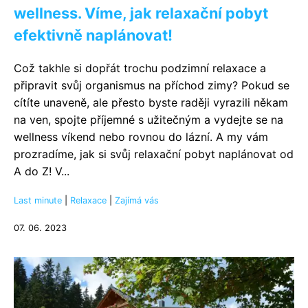
wellness. Víme, jak relaxační pobyt
efektivně naplánovat!
Což takhle si dopřát trochu podzimní relaxace a
připravit svůj organismus na příchod zimy? Pokud se
cítíte unaveně, ale přesto byste raději vyrazili někam
na ven, spojte příjemné s užitečným a vydejte se na
wellness víkend nebo rovnou do lázní. A my vám
prozradíme, jak si svůj relaxační pobyt naplánovat od
A do Z! V...
Last minute
|
Relaxace
|
Zajímá vás
07. 06. 2023