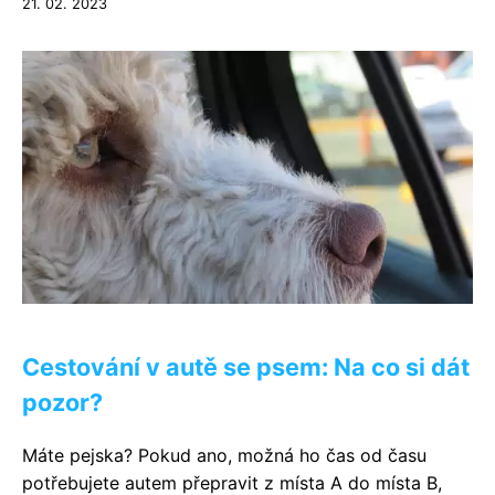
21. 02. 2023
Cestování v autě se psem: Na co si dát
pozor?
Máte pejska? Pokud ano, možná ho čas od času
potřebujete autem přepravit z místa A do místa B,