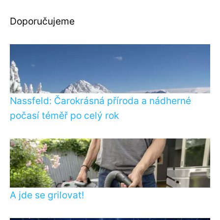
Doporučujeme
Nassfeld: Čarokrásná příroda a nádherné
počasí téměř po celý rok
A jde se grilovat!