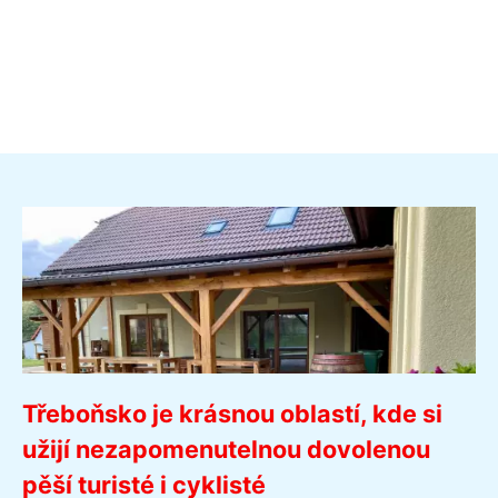
Třeboňsko je krásnou oblastí, kde si
užijí nezapomenutelnou dovolenou
pěší turisté i cyklisté