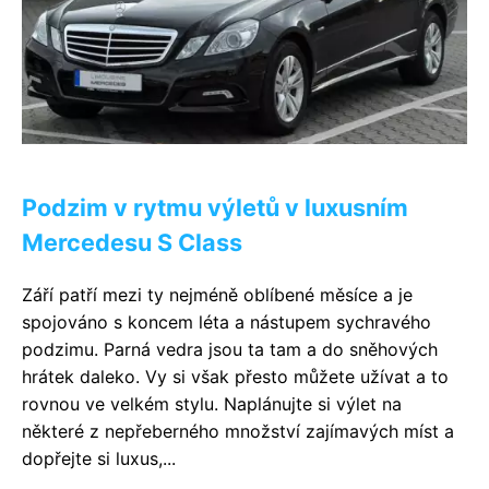
Podzim v rytmu výletů v luxusním
Mercedesu S Class
Září patří mezi ty nejméně oblíbené měsíce a je
spojováno s koncem léta a nástupem sychravého
podzimu. Parná vedra jsou ta tam a do sněhových
hrátek daleko. Vy si však přesto můžete užívat a to
rovnou ve velkém stylu. Naplánujte si výlet na
některé z nepřeberného množství zajímavých míst a
dopřejte si luxus,...