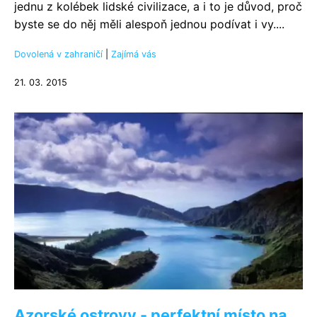
jednu z kolébek lidské civilizace, a i to je důvod, proč
byste se do něj měli alespoň jednou podívat i vy....
Dovolená v zahraničí
|
Zajímá vás
21. 03. 2015
Azorské ostrovy - perfektní místo na