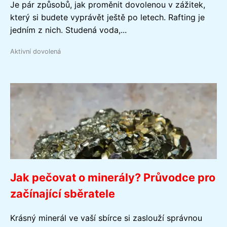
Je pár způsobů, jak proměnit dovolenou v zážitek,
který si budete vyprávět ještě po letech. Rafting je
jedním z nich. Studená voda,...
Aktivní dovolená
Jak pečovat o minerály? Průvodce pro
začínající sběratele
Krásný minerál ve vaší sbírce si zaslouží správnou