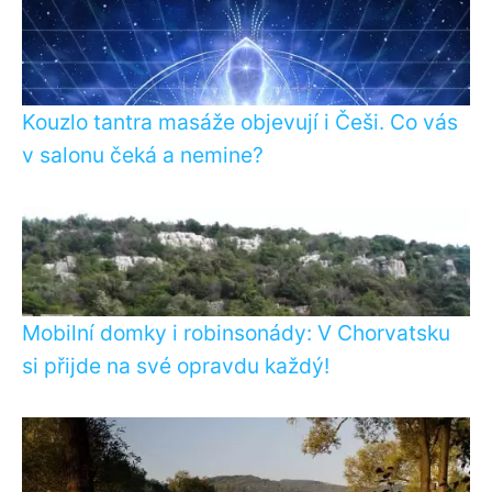
Kouzlo tantra masáže objevují i Češi. Co vás
v salonu čeká a nemine?
Mobilní domky i robinsonády: V Chorvatsku
si přijde na své opravdu každý!