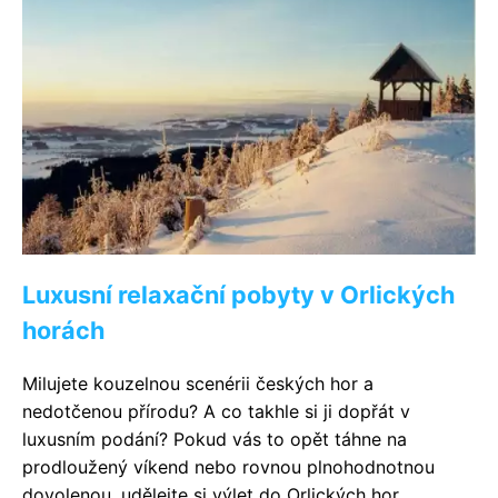
Luxusní relaxační pobyty v Orlických
horách
Milujete kouzelnou scenérii českých hor a
nedotčenou přírodu? A co takhle si ji dopřát v
luxusním podání? Pokud vás to opět táhne na
prodloužený víkend nebo rovnou plnohodnotnou
dovolenou, udělejte si výlet do Orlických hor.