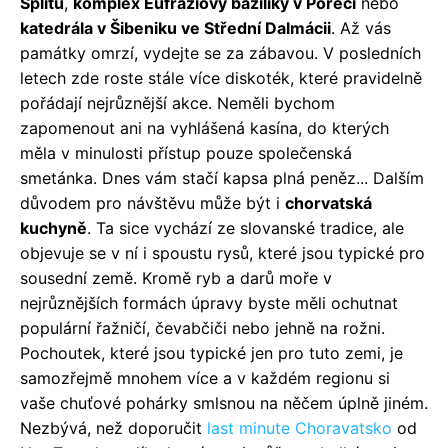
Splitu
,
komplex Eufraziovy baziliky v Poreči
nebo
katedrála v Šibeniku ve Střední Dalmácii
. Až vás
památky omrzí, vydejte se za zábavou. V posledních
letech zde roste stále více diskoték, které pravidelně
pořádají nejrůznější akce. Neměli bychom
zapomenout ani na vyhlášená kasína, do kterých
měla v minulosti přístup pouze společenská
smetánka. Dnes vám stačí kapsa plná peněz... Dalším
důvodem pro návštěvu může být i
chorvatská
kuchyně
. Ta sice vychází ze slovanské tradice, ale
objevuje se v ní i spoustu rysů, které jsou typické pro
sousední země. Kromě ryb a darů moře v
nejrůznějších formách úpravy byste měli ochutnat
populární řažničí, čevabčiči nebo jehně na rožni.
Pochoutek, které jsou typické jen pro tuto zemi, je
samozřejmě mnohem více a v každém regionu si
vaše chuťové pohárky smlsnou na něčem úplně jiném.
Nezbývá, než doporučit
last minute Choravatsko
od