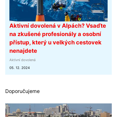
Aktivní dovolená v Alpách? Vsaďte
na zkušené profesionály a osobní
přístup, který u velkých cestovek
nenajdete
Aktivní dovolená
05. 12. 2024
Doporučujeme