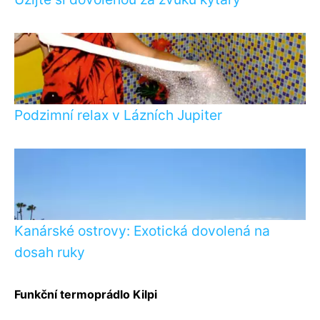
Podzimní relax v Lázních Jupiter
Kanárské ostrovy: Exotická dovolená na
dosah ruky
Funkční termoprádlo Kilpi