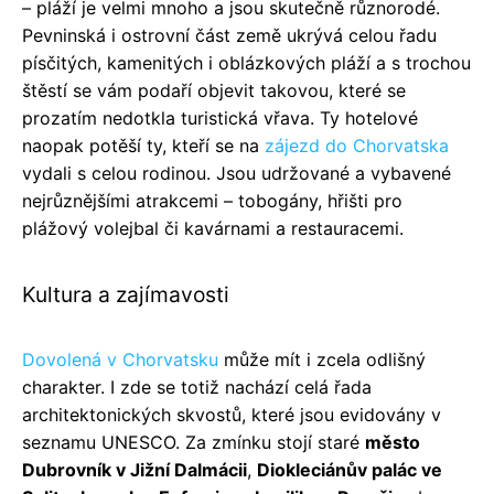
– pláží je velmi mnoho a jsou skutečně různorodé.
Pevninská i ostrovní část země ukrývá celou řadu
písčitých, kamenitých i oblázkových pláží a s trochou
štěstí se vám podaří objevit takovou, které se
prozatím nedotkla turistická vřava. Ty hotelové
naopak potěší ty, kteří se na
zájezd do Chorvatska
vydali s celou rodinou. Jsou udržované a vybavené
nejrůznějšími atrakcemi – tobogány, hřišti pro
plážový volejbal či kavárnami a restauracemi.
Kultura a zajímavosti
Dovolená v Chorvatsku
může mít i zcela odlišný
charakter. I zde se totiž nachází celá řada
architektonických skvostů, které jsou evidovány v
seznamu UNESCO. Za zmínku stojí staré
město
Dubrovník v Jižní Dalmácii
,
Diokleciánův palác ve