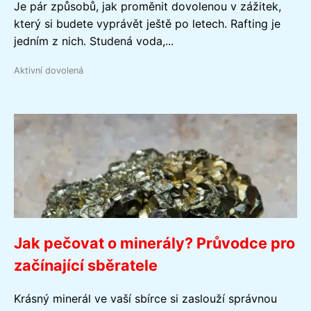
Je pár způsobů, jak proměnit dovolenou v zážitek,
který si budete vyprávět ještě po letech. Rafting je
jedním z nich. Studená voda,...
Aktivní dovolená
Jak pečovat o minerály? Průvodce pro
začínající sběratele
Krásný minerál ve vaší sbírce si zaslouží správnou