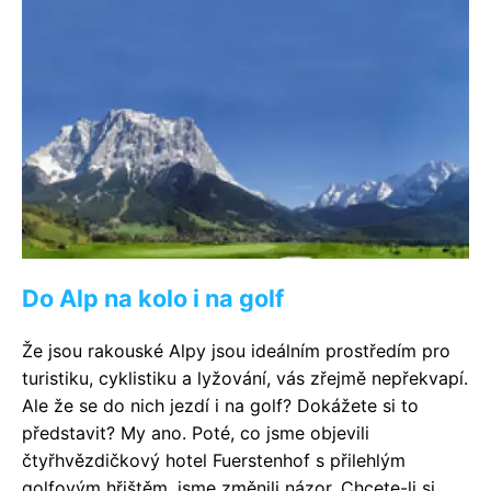
Do Alp na kolo i na golf
Že jsou rakouské Alpy jsou ideálním prostředím pro
turistiku, cyklistiku a lyžování, vás zřejmě nepřekvapí.
Ale že se do nich jezdí i na golf? Dokážete si to
představit? My ano. Poté, co jsme objevili
čtyřhvězdičkový hotel Fuerstenhof s přilehlým
golfovým hřištěm, jsme změnili názor. Chcete-li si