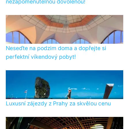
nezapomenutelnou dovolenou!
Neseďte na podzim doma a dopřejte si
perfektní víkendový pobyt!
Luxusní zájezdy z Prahy za skvělou cenu