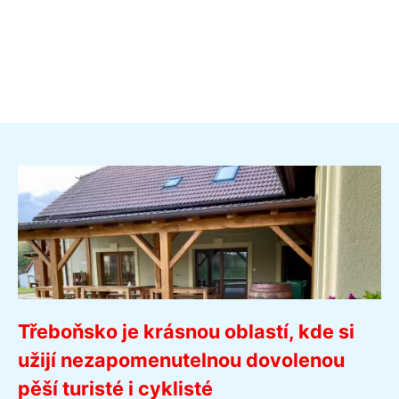
Třeboňsko je krásnou oblastí, kde si
užijí nezapomenutelnou dovolenou
pěší turisté i cyklisté