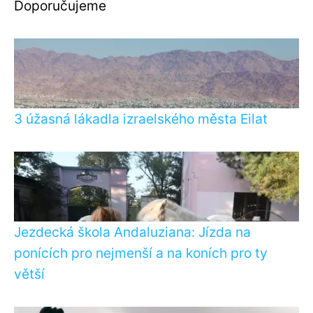
Doporučujeme
3 úžasná lákadla izraelského města Eilat
Jezdecká škola Andaluziana: Jízda na
ponících pro nejmenší a na koních pro ty
větší