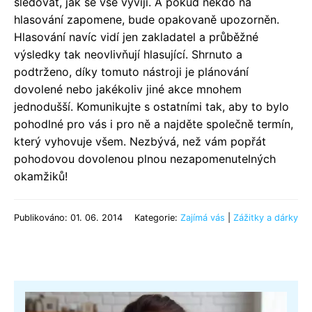
sledovat, jak se vše vyvíjí. A pokud někdo na
hlasování zapomene, bude opakovaně upozorněn.
Hlasování navíc vidí jen zakladatel a průběžné
výsledky tak neovlivňují hlasující. Shrnuto a
podtrženo, díky tomuto nástroji je plánování
dovolené nebo jakékoliv jiné akce mnohem
jednodušší. Komunikujte s ostatními tak, aby to bylo
pohodlné pro vás i pro ně a najděte společně termín,
který vyhovuje všem. Nezbývá, než vám popřát
pohodovou dovolenou plnou nezapomenutelných
okamžiků!
Publikováno: 01. 06. 2014
Kategorie:
Zajímá vás
|
Zážitky a dárky