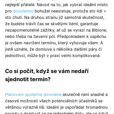
nejlepší přátelé. Návod na to, jak vybrat ideální místo
pro
dovolenou
bohužel neexistuje, protože sto lidí =
sto chutí. Na druhou stranu již samotná skutečnost,
že budete trávit čas se skvělými lidmi, garantuje
nezapomenutelné zážitky, ať už se vyrazí na Bibione,
nebo třeba na Severní pól. Předpokladem k úspěchu
je ovšem navržení termínu, který vyhovuje všem. A
jistě uznáte, že domluva s několika dalšími páry či
jednotlivci, může být v praxi velmi komplikovaná.
Co si počít, když se vám nedaří
sjednotit termín?
Plánování společné dovolené
skutečně není snadné a
časové možnosti všech potenciálních účastníků se
většinou výrazně liší. Ideální je uspořádat hromadnou
poradu a domluvit se na jednotném datu, ale co když