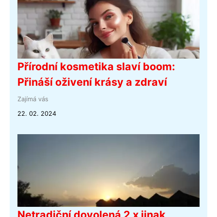
Přírodní kosmetika slaví boom:
Přináší oživení krásy a zdraví
Zajímá vás
22. 02. 2024
Netradiční dovolená 2 x jinak