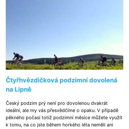
Čtyřhvězdičková podzimní dovolená
na Lipně
Český podzim prý není pro dovolenou dvakrát
ideální, ale my vás přesvědčíme o opaku. V případě
pěkného počasí totiž podzimní měsíce můžete využít
k tomu, na co jste během horkého léta neměli ani