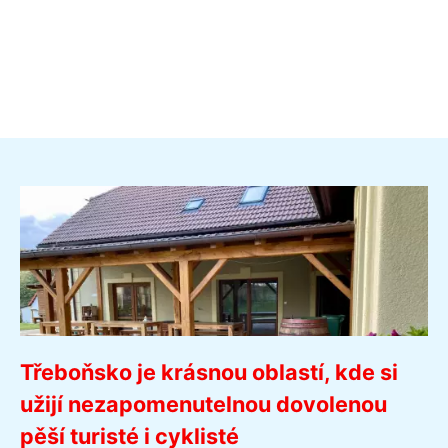
Třeboňsko je krásnou oblastí, kde si
užijí nezapomenutelnou dovolenou
pěší turisté i cyklisté