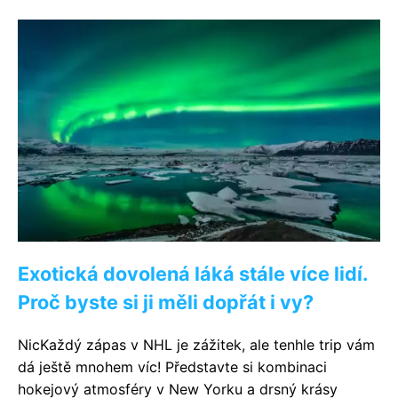
Exotická dovolená láká stále více lidí.
Proč byste si ji měli dopřát i vy?
NicKaždý zápas v NHL je zážitek, ale tenhle trip vám
dá ještě mnohem víc! Představte si kombinaci
hokejový atmosféry v New Yorku a drsný krásy