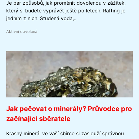
Je pár způsobů, jak proměnit dovolenou v zážitek,
který si budete vyprávět ještě po letech. Rafting je
jedním z nich. Studená voda,...
Aktivní dovolená
Jak pečovat o minerály? Průvodce pro
začínající sběratele
Krásný minerál ve vaší sbírce si zaslouží správnou