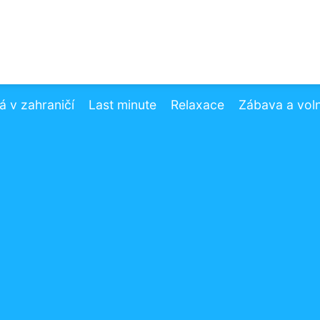
 v zahraničí
Last minute
Relaxace
Zábava a vol