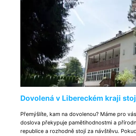
Dovolená v Libereckém kraji stoj
Přemýšlíte, kam na dovolenou? Máme pro vás sk
doslova překypuje pamětihodnostmi a přírodn
republice a rozhodně stojí za návštěvu. Pokud