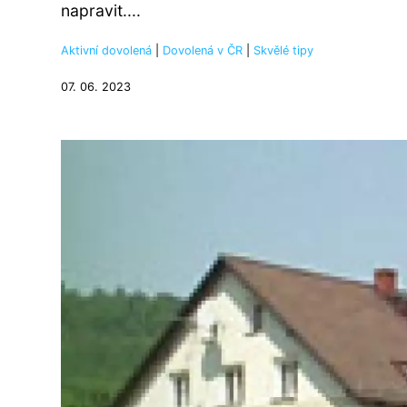
napravit....
Aktivní dovolená
|
Dovolená v ČR
|
Skvělé tipy
07. 06. 2023