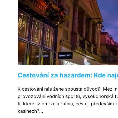
Cestování za hazardem: Kde najd
K cestování nás žene spousta důvodů. Mezi nej
provozování vodních sportů, vysokohorská tu
ti, které již omrzela rutina, cestují především
kasinech?...