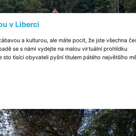
u v Liberci
zábavou a kulturou, ale máte pocit, že jste všechna če
dě se s námi vydejte na malou virtuální prohlídku
sto tisíci obyvateli pyšní titulem pátého největšího m