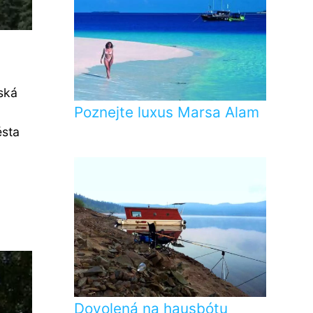
ská
Poznejte luxus Marsa Alam
ěsta
Dovolená na hausbótu