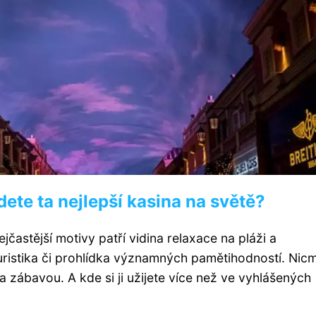
ete ta nejlepší kasina na světě?
častější motivy patří vidina relaxace na pláži a
ristika či prohlídka významných pamětihodností. Nic
 za zábavou. A kde si ji užijete více než ve vyhlášených