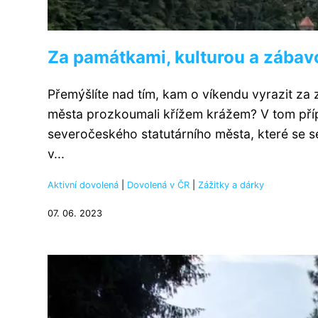
Za památkami, kulturou a zábavo
Přemýšlíte nad tím, kam o víkendu vyrazit za 
města prozkoumali křížem krážem? V tom přípa
severočeského statutárního města, které se se 
v...
Aktivní dovolená
|
Dovolená v ČR
|
Zážitky a dárky
07. 06. 2023