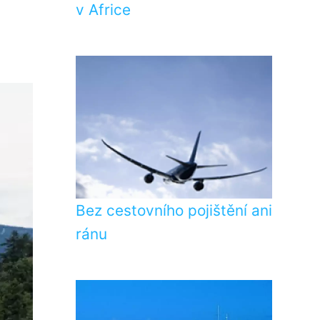
v Africe
Bez cestovního pojištění ani
ránu