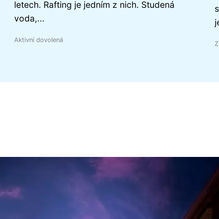
letech. Rafting je jedním z nich. Studená
s
voda,...
j
Aktivní dovolená
Z