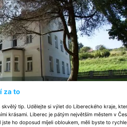
í za to
vělý tip. Udělejte si výlet do Libereckého kraje, kte
ími krásami. Liberec je pátým největším městem v Če
 jste ho doposud míjeli obloukem, měli byste to rychle