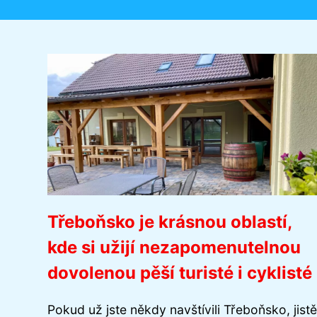
Třeboňsko je krásnou oblastí,
kde si užijí nezapomenutelnou
dovolenou pěší turisté i cyklisté
Pokud už jste někdy navštívili Třeboňsko, jistě