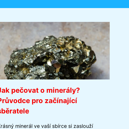
Jak pečovat o minerály?
Průvodce pro začínající
sběratele
rásný minerál ve vaší sbírce si zaslouží