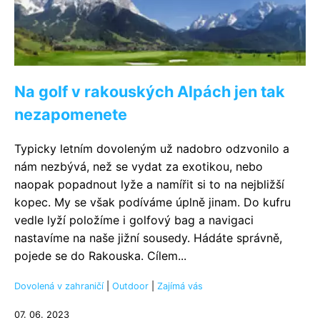
Na golf v rakouských Alpách jen tak
nezapomenete
Typicky letním dovoleným už nadobro odzvonilo a
nám nezbývá, než se vydat za exotikou, nebo
naopak popadnout lyže a namířit si to na nejbližší
kopec. My se však podíváme úplně jinam. Do kufru
vedle lyží položíme i golfový bag a navigaci
nastavíme na naše jižní sousedy. Hádáte správně,
pojede se do Rakouska. Cílem...
Dovolená v zahraničí
|
Outdoor
|
Zajímá vás
07. 06. 2023