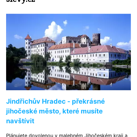
Jindřichův Hradec - překrásné
jihočeské město, které musíte
navštívit
Plánujete dovolenou v malebném Jihočeském kraji a