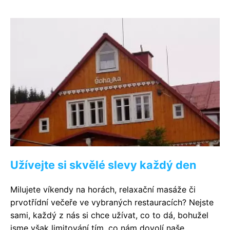
Užívejte si skvělé slevy každý den
Milujete víkendy na horách, relaxační masáže či
prvotřídní večeře ve vybraných restauracích? Nejste
sami, každý z nás si chce užívat, co to dá, bohužel
jsme však limitování tím, co nám dovolí naše