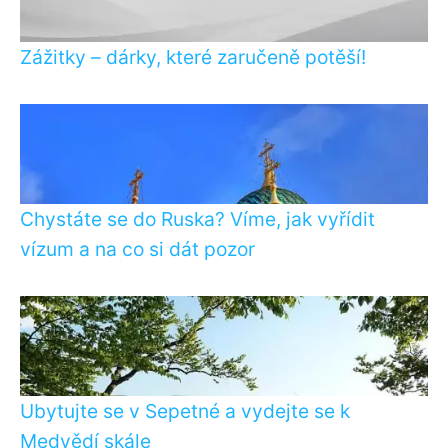
Zážitky – dárky, které zaručeně potěší!
Chystáte se do Ruska? Víme, jak vyřídit
vízum a na co si dát pozor
Ubytujte se v Sepetné a vydejte se k
Medvědí skále