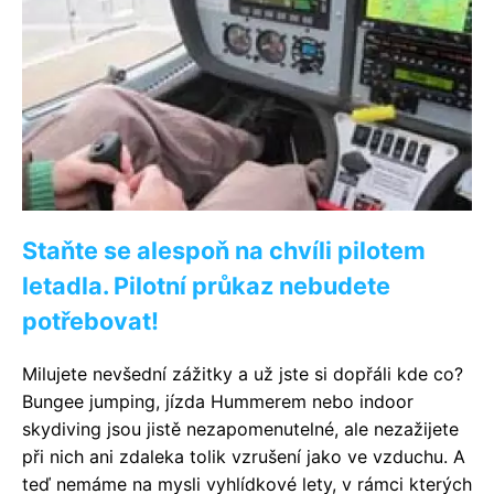
Staňte se alespoň na chvíli pilotem
letadla. Pilotní průkaz nebudete
potřebovat!
Milujete nevšední zážitky a už jste si dopřáli kde co?
Bungee jumping, jízda Hummerem nebo indoor
skydiving jsou jistě nezapomenutelné, ale nezažijete
při nich ani zdaleka tolik vzrušení jako ve vzduchu. A
teď nemáme na mysli vyhlídkové lety, v rámci kterých