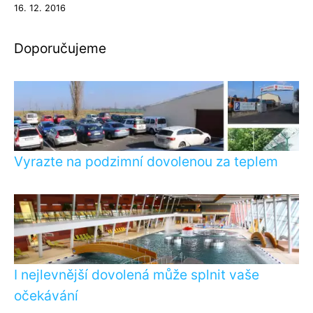
16. 12. 2016
Doporučujeme
Vyrazte na podzimní dovolenou za teplem
I nejlevnější dovolená může splnit vaše
očekávání