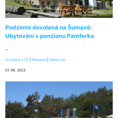
Podzimní dovolená na Šumavě:
Ubytování v penzionu Pamferka
...
Dovolená v ČR
|
Relaxace
|
Zajímá vás
07. 06. 2023