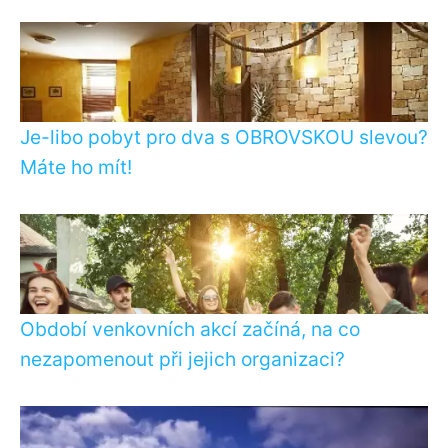
Je-libo pobyt pro dva s OBROVSKOU slevou?
Máte ho mít!
Období venkovních akcí začíná, na co
nezapomenout při jejich organizaci?