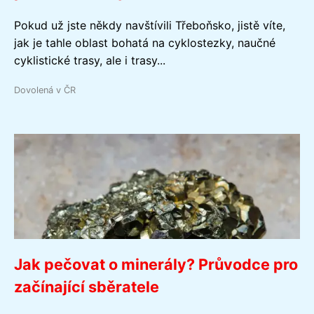
Pokud už jste někdy navštívili Třeboňsko, jistě víte,
jak je tahle oblast bohatá na cyklostezky, naučné
cyklistické trasy, ale i trasy...
Dovolená v ČR
Jak pečovat o minerály? Průvodce pro
začínající sběratele