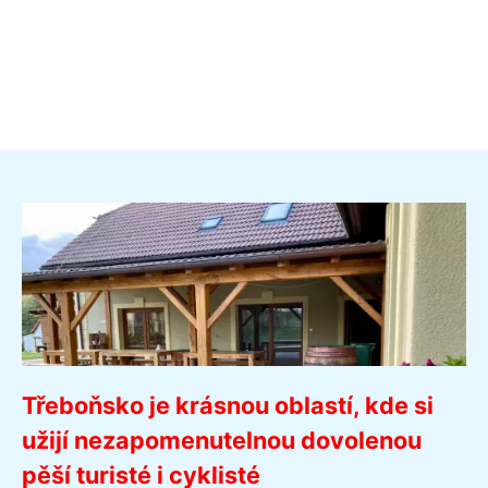
Třeboňsko je krásnou oblastí, kde si
užijí nezapomenutelnou dovolenou
pěší turisté i cyklisté