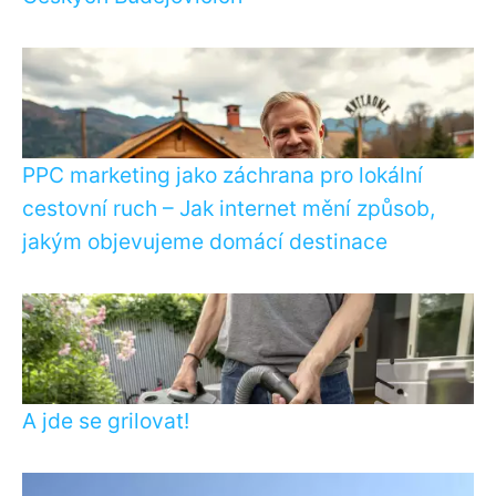
PPC marketing jako záchrana pro lokální
cestovní ruch – Jak internet mění způsob,
jakým objevujeme domácí destinace
A jde se grilovat!