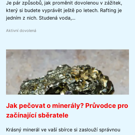
Je pár způsobů, jak proměnit dovolenou v zážitek,
který si budete vyprávět ještě po letech. Rafting je
jedním z nich. Studená voda,...
Aktivní dovolená
Jak pečovat o minerály? Průvodce pro
začínající sběratele
Krásný minerál ve vaší sbírce si zaslouží správnou