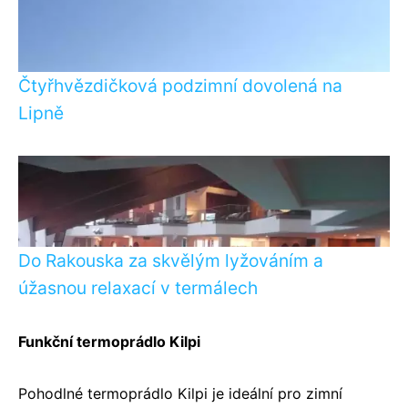
Čtyřhvězdičková podzimní dovolená na
Lipně
Do Rakouska za skvělým lyžováním a
úžasnou relaxací v termálech
Funkční termoprádlo Kilpi
Pohodlné termoprádlo Kilpi je ideální pro zimní