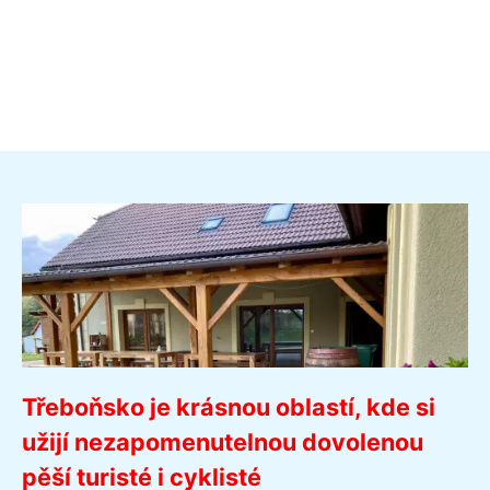
Třeboňsko je krásnou oblastí, kde si
užijí nezapomenutelnou dovolenou
pěší turisté i cyklisté