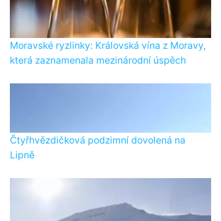
Moravské ryzlinky: Královská vína z Moravy,
která zaznamenala mezinárodní úspěch
Čtyřhvězdičková podzimní dovolená na
Lipně