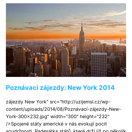
Poznávací zájezdy: New York 2014
zájezdy New York" src="http://uzijemsi.cz/wp-
content/uploads/2014/08/Poznávací-zájezdy-New-
York-300x232.jpg" width="300" height="232"
/>Spojené státy americké v nás evokují pocit
soudržnosti. Padesátka států, které drží již po několik