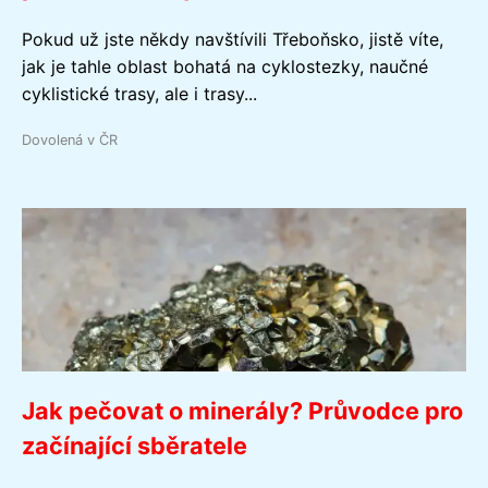
Pokud už jste někdy navštívili Třeboňsko, jistě víte,
jak je tahle oblast bohatá na cyklostezky, naučné
cyklistické trasy, ale i trasy...
Dovolená v ČR
Jak pečovat o minerály? Průvodce pro
začínající sběratele