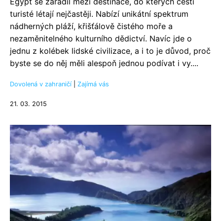
Egypt se zařadil mezi destinace, do kterých čeští
turisté létají nejčastěji. Nabízí unikátní spektrum
nádherných pláží, křišťálově čistého moře a
nezaměnitelného kulturního dědictví. Navíc jde o
jednu z kolébek lidské civilizace, a i to je důvod, proč
byste se do něj měli alespoň jednou podívat i vy....
Dovolená v zahraničí
|
Zajímá vás
21. 03. 2015