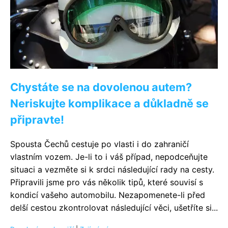
Chystáte se na dovolenou autem?
Neriskujte komplikace a důkladně se
připravte!
Spousta Čechů cestuje po vlasti i do zahraničí
vlastním vozem. Je-li to i váš případ, nepodceňujte
situaci a vezměte si k srdci následující rady na cesty.
Připravili jsme pro vás několik tipů, které souvisí s
kondicí vašeho automobilu. Nezapomenete-li před
delší cestou zkontrolovat následující věci, ušetříte si...