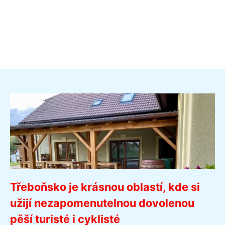
Třeboňsko je krásnou oblastí, kde si
užijí nezapomenutelnou dovolenou
pěší turisté i cyklisté