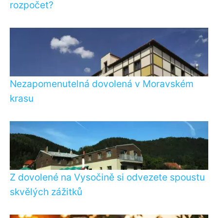
rozpočet?
Nezapomenutelná dovolená v Moravském
krasu
Z dovolené na Vysočině si odvezete spoustu
skvělých zážitků