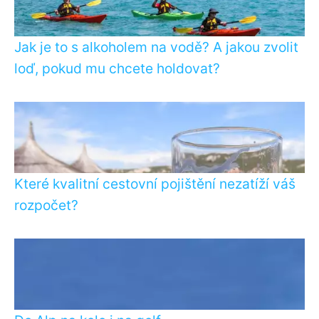
Jak je to s alkoholem na vodě? A jakou zvolit
loď, pokud mu chcete holdovat?
Které kvalitní cestovní pojištění nezatíží váš
rozpočet?