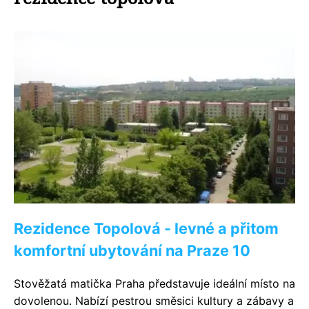
Rezidence Topolová - levné a přitom
komfortní ubytování na Praze 10
Stověžatá matička Praha představuje ideální místo na
dovolenou. Nabízí pestrou směsici kultury a zábavy a