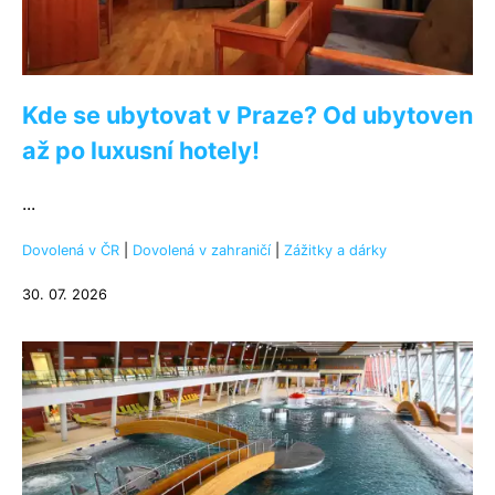
Kde se ubytovat v Praze? Od ubytoven
až po luxusní hotely!
...
Dovolená v ČR
|
Dovolená v zahraničí
|
Zážitky a dárky
30. 07. 2026