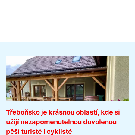
Třeboňsko je krásnou oblastí, kde si
užijí nezapomenutelnou dovolenou
pěší turisté i cyklisté