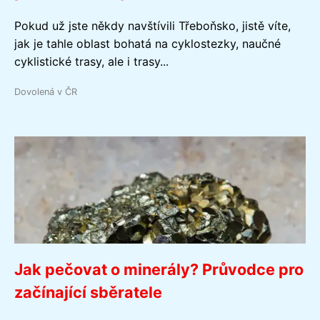
Pokud už jste někdy navštívili Třeboňsko, jistě víte,
jak je tahle oblast bohatá na cyklostezky, naučné
cyklistické trasy, ale i trasy...
Dovolená v ČR
Jak pečovat o minerály? Průvodce pro
začínající sběratele