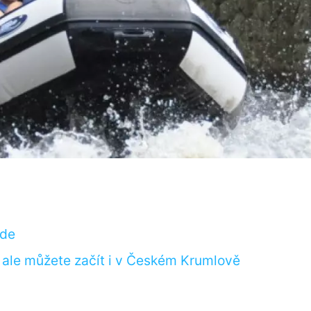
jde
, ale můžete začít i v Českém Krumlově