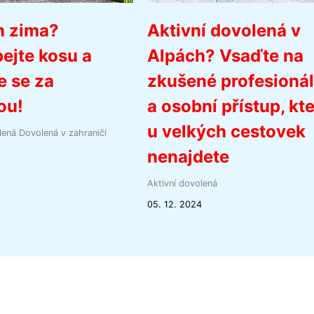
m zima?
Aktivní dovolená v
ejte kosu a
Alpách? Vsaďte na
e se za
zkušené profesioná
ou!
a osobní přístup, kt
u velkých cestovek
lená
Dovolená v zahraničí
nenajdete
Aktivní dovolená
05. 12. 2024