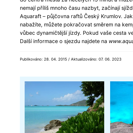
nemají příliš mnoho času nazbyt, začínají sjí
Aquaraft – půjčovna raftů Český Krumlov. Jak
nabažíte, můžete pokračovat směrem na kemp Z
vůbec dynamičtější jízdy. Pokud vaše cesta v
Další informace o sjezdu najdete na
www.aqua
Publikováno: 28. 04. 2015 / Aktualizováno: 07. 06. 2023