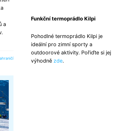
ka
Funkční termoprádlo Kilpi
ů a
v.
Pohodlné termoprádlo Kilpi je
ideální pro zimní sporty a
outdoorové aktivity. Pořiďte si jej
ahraničí
výhodně
zde
.