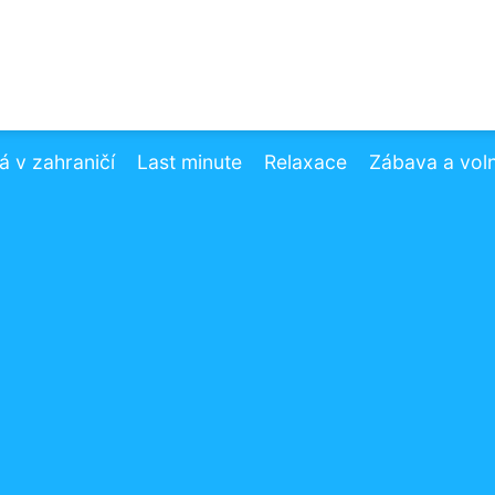
 v zahraničí
Last minute
Relaxace
Zábava a vol