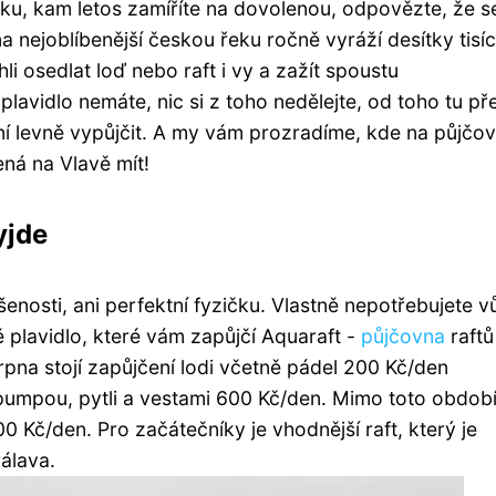
ku, kam letos zamíříte na dovolenou, odpovězte, že s
a nejoblíbenější českou řeku ročně vyráží desítky tisíc
i osedlat loď nebo raft i vy a zažít spoustu
avidlo nemáte, nic si z toho nedělejte, od toho tu př
ní levně vypůjčit. A my vám prozradíme, kde na půjčo
ná na Vlavě mít!
yjde
šenosti, ani perfektní fyzičku. Vlastně nepotřebujete 
 plavidlo, které vám zapůjčí Aquaraft -
půjčovna
raftů
pna stojí zapůjčení lodi včetně pádel 200 Kč/den
 pumpou, pytli a vestami 600 Kč/den. Mimo toto období
0 Kč/den. Pro začátečníky je vhodnější raft, který je
Pálava.