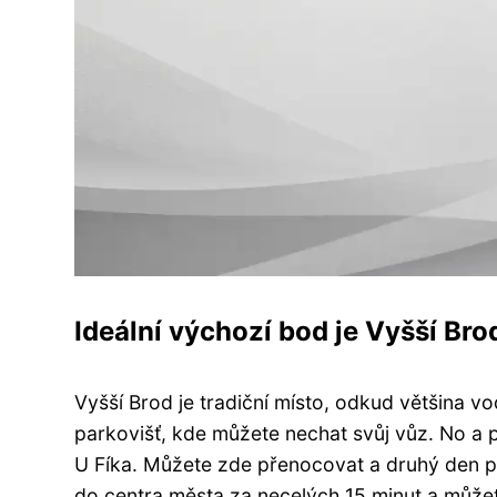
Ideální výchozí bod je Vyšší Br
Vyšší Brod je tradiční místo, odkud většina v
parkovišť, kde můžete nechat svůj vůz. No a
U Fíka. Můžete zde přenocovat a druhý den 
do centra města za necelých 15 minut a můž