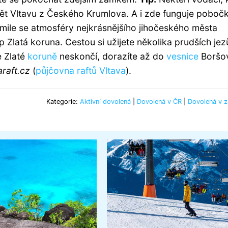
ždět Vltavu z Českého Krumlova. A i zde funguje poboč
mile se atmosféry nejkrásnějšího jihočeského města
latá koruna. Cestou si užijete několika prudších jez
e Zlaté
koruně
neskončí, dorazíte až do
vesnice
Boršo
raft.cz
(
půjčovna raftů Vltava
).
Kategorie:
Aktivní dovolená
|
Dovolená v ČR
|
Dovolená v z