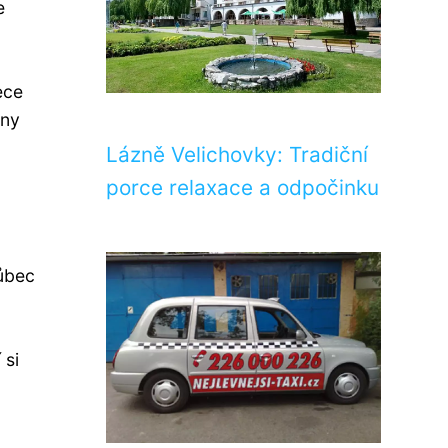
e
ece
vny
Lázně Velichovky: Tradiční
porce relaxace a odpočinku
vůbec
 si