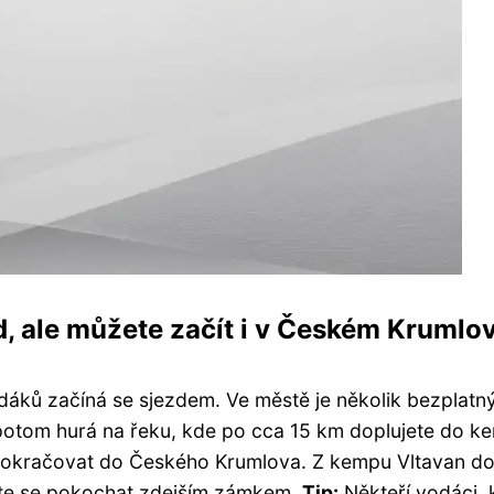
od, ale můžete začít i v Českém Krumlo
odáků začíná se sjezdem. Ve městě je několik bezplatn
 potom hurá na řeku, kde po cca 15 km doplujete do k
pokračovat do Českého Krumlova. Z kempu Vltavan do
ete se pokochat zdejším zámkem.
Tip:
Někteří vodáci, k