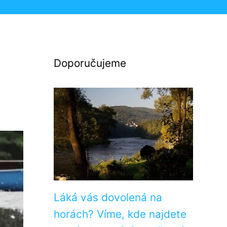
Doporučujeme
Láká vás dovolená na
horách? Víme, kde najdete