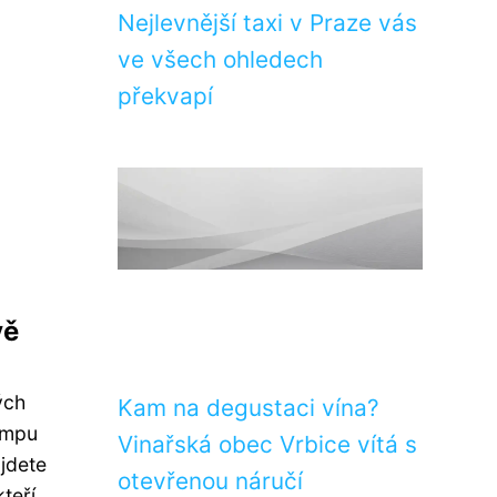
Nejlevnější taxi v Praze vás
ve všech ohledech
překvapí
vě
ých
Kam na degustaci vína?
empu
Vinařská obec Vrbice vítá s
jdete
otevřenou náručí
teří