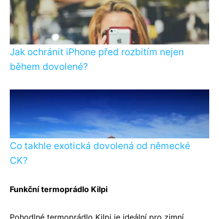
Jak ochránit iPhone před rozbitím nejen
během dovolené?
Co takhle exotická dovolená od německé
CK?
Funkční termoprádlo Kilpi
Pohodlné termoprádlo Kilpi je ideální pro zimní