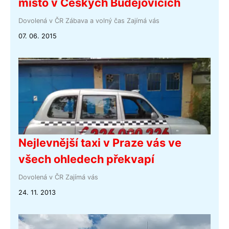
místo v Českých Budějovicích
Dovolená v ČR
Zábava a volný čas
Zajímá vás
07. 06. 2015
Nejlevnější taxi v Praze vás ve
všech ohledech překvapí
Dovolená v ČR
Zajímá vás
24. 11. 2013