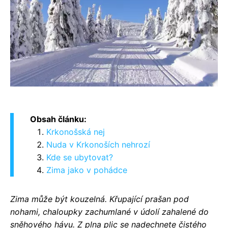
Obsah článku:
Krkonošská nej
Nuda v Krkonoších nehrozí
Kde se ubytovat?
Zima jako v pohádce
Zima může být kouzelná. Křupající prašan pod
nohami, chaloupky zachumlané v údolí zahalené do
sněhového hávu. Z plna plic se nadechnete čistého