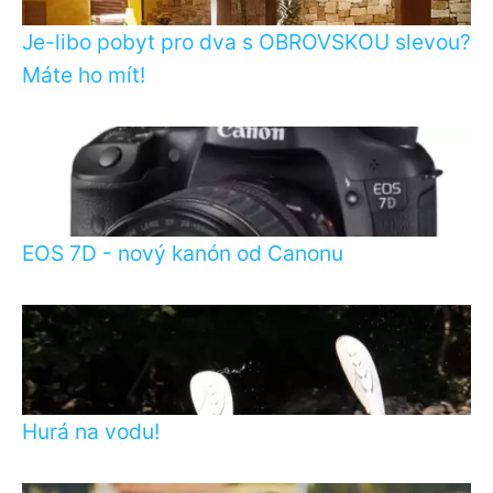
Je-libo pobyt pro dva s OBROVSKOU slevou?
Máte ho mít!
EOS 7D - nový kanón od Canonu
Hurá na vodu!