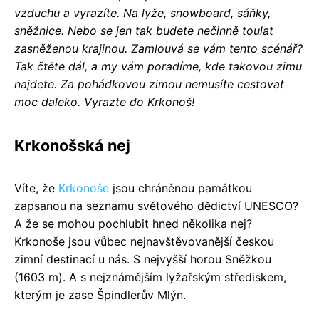
vzduchu a vyrazíte. Na lyže, snowboard, sáňky,
sněžnice. Nebo se jen tak budete nečinně toulat
zasněženou krajinou. Zamlouvá se vám tento scénář?
Tak čtěte dál, a my vám poradíme, kde takovou zimu
najdete. Za pohádkovou zimou nemusíte cestovat
moc daleko. Vyrazte do Krkonoš!
Krkonošská nej
Víte, že
Krkonoše
jsou chráněnou památkou
zapsanou na seznamu světového dědictví UNESCO?
A že se mohou pochlubit hned několika nej?
Krkonoše jsou vůbec nejnavštěvovanější českou
zimní destinací u nás. S nejvyšší horou Sněžkou
(1603 m). A s nejznámějším lyžařským střediskem,
kterým je zase Špindlerův Mlýn.