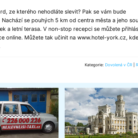
ard, ze kterého nehodláte slevit? Pak se vám bude
 Nachází se pouhých 5 km od centra města a jeho sou
k a letní terasa. V non-stop recepci se můžete přihlás
e online. Můžete tak učinit na www.hotel-york.cz, kd
.
Kategorie:
Dovolená v ČR
|
R