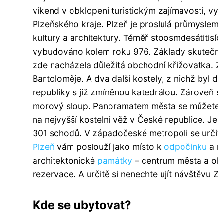
víkend v obklopení turistickým zajímavostí, v
Plzeňského kraje. Plzeň je proslulá průmysle
kultury a architektury. Téměř stoosmdesátitis
vybudováno kolem roku 976. Základy skutečné
zde nacházela důležitá obchodní křižovatka. Z
Bartoloměje. A dva další kostely, z nichž by
republiky s již zmíněnou katedrálou. Zároveň 
morový sloup. Panoramatem města se můžete p
na nejvyšší kostelní věž v České republice. 
301 schodů. V západočeské metropoli se určitě
Plzeň
vám poslouží jako místo k
odpočinku
a 
architektonické
památky
– centrum města a o
rezervace. A určitě si nenechte ujít návštěv
Kde se ubytovat?