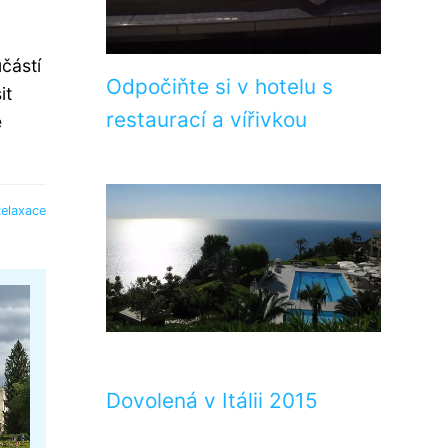
částí
Odpočiňte si v hotelu s
it
restaurací a vířivkou
e
elaxace
Dovolená v Itálii 2015