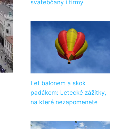
svatebčany i firmy
Let balonem a skok
padákem: Letecké zážitky,
na které nezapomenete