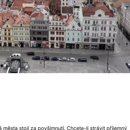
á města stojí za povšimnutí. Chcete-li strávit příjemný