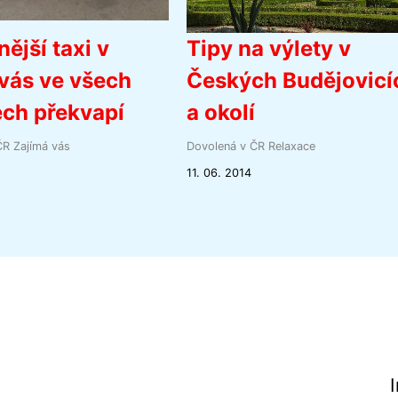
nější taxi v
Tipy na výlety v
vás ve všech
Českých Budějovicí
ch překvapí
a okolí
ČR
Zajímá vás
Dovolená v ČR
Relaxace
11. 06. 2014