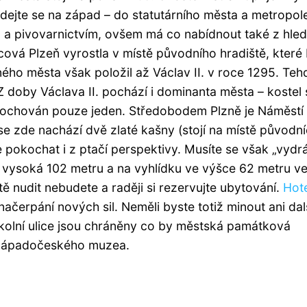
ydejte se na západ – do statutárního města a metropol
m a pivovarnictvím, ovšem má co nabídnout také z hled
ícová Plzeň vyrostla v místě původního hradiště, které
ho města však položil až Václav II. v roce 1295. Teh
 doby Václava II. pochází i dominanta města – kostel 
l dochován pouze jeden. Středobodem Plzně je Náměstí
se zde nachází dvě zlaté kašny (stojí na místě původní
okochat i z ptačí perspektivy. Musíte se však „vydr
Je vysoká 102 metru a na vyhlídku ve výšce 62 metru v
 nudit nebudete a raději si rezervujte ubytování.
Hot
načerpání nových sil. Neměli byste totiž minout ani dal
kolní ulice jsou chráněny co by městská památková
u Západočeského muzea.