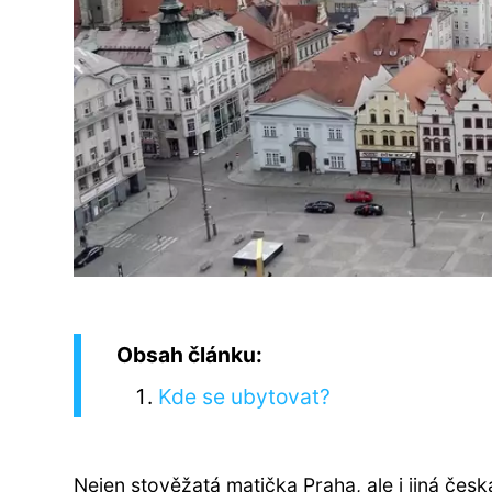
Obsah článku:
Kde se ubytovat?
Nejen stověžatá matička Praha, ale i jiná česk