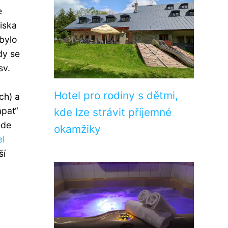
e
iska
 bylo
dy se
sv.
Hotel pro rodiny s dětmi,
ch) a
ápat“
kde lze strávit příjemné
ede
okamžiky
el
ší