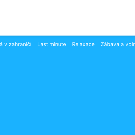
 v zahraničí
Last minute
Relaxace
Zábava a vol