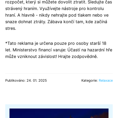
rozpočet, který si můžete dovolit ztratit. Sledujte čas
strávený hraním. Využívejte nástroje pro kontrolu
hraní. A hlavně - nikdy nehrajte pod tlakem nebo ve
snaze dohnat ztráty. Zábava končí tam, kde začíná
stres.
*Tato reklama je určena pouze pro osoby starší 18
let. Ministerstvo financí varuje: Účastí na hazardní hře
může vzniknout závislost! Hrajte zodpovědně.
Publikováno: 24. 01. 2025
Kategorie:
Relaxace