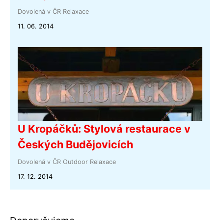
Dovolená v ČR
Relaxace
11. 06. 2014
U Kropáčků: Stylová restaurace v
Českých Budějovicích
Dovolená v ČR
Outdoor
Relaxace
17. 12. 2014