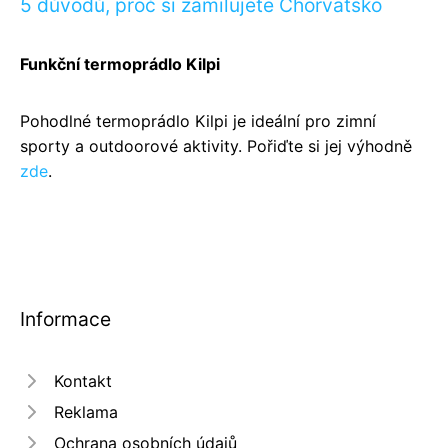
5 důvodů, proč si zamilujete Chorvatsko
Funkční termoprádlo Kilpi
Pohodlné termoprádlo Kilpi je ideální pro zimní
sporty a outdoorové aktivity. Pořiďte si jej výhodně
zde
.
Informace
Kontakt
Reklama
Ochrana osobních údajů