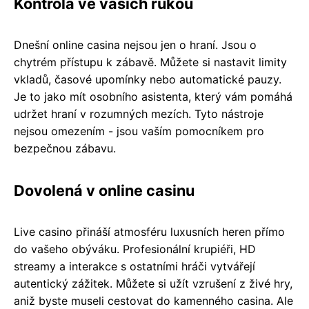
Kontrola ve vašich rukou
Dnešní online casina nejsou jen o hraní. Jsou o
chytrém přístupu k zábavě. Můžete si nastavit limity
vkladů, časové upomínky nebo automatické pauzy.
Je to jako mít osobního asistenta, který vám pomáhá
udržet hraní v rozumných mezích. Tyto nástroje
nejsou omezením - jsou vaším pomocníkem pro
bezpečnou zábavu.
Dovolená v online casinu
Live casino přináší atmosféru luxusních heren přímo
do vašeho obýváku. Profesionální krupiéři, HD
streamy a interakce s ostatními hráči vytvářejí
autentický zážitek. Můžete si užít vzrušení z živé hry,
aniž byste museli cestovat do kamenného casina. Ale