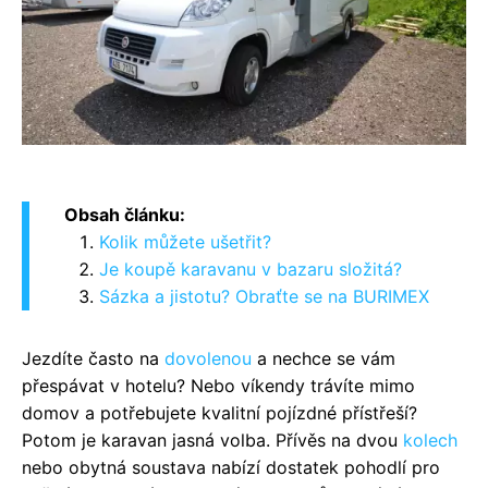
Obsah článku:
Kolik můžete ušetřit?
Je koupě karavanu v bazaru složitá?
Sázka a jistotu? Obraťte se na BURIMEX
Jezdíte často na
dovolenou
a nechce se vám
přespávat v hotelu? Nebo víkendy trávíte mimo
domov a potřebujete kvalitní pojízdné přístřeší?
Potom je karavan jasná volba. Přívěs na dvou
kolech
nebo obytná soustava nabízí dostatek pohodlí pro