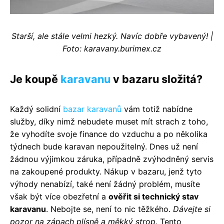
Starší, ale stále velmi hezký. Navíc dobře vybavený! |
Foto: karavany.burimex.cz
Je koupě
karavanu
v bazaru složitá?
Každý solidní
bazar karavanů
vám totiž nabídne
služby, díky nimž nebudete muset mít strach z toho,
že vyhodíte svoje finance do vzduchu a po několika
týdnech bude karavan nepoužitelný. Dnes už není
žádnou výjimkou záruka, případně zvýhodněný servis
na zakoupené produkty. Nákup v bazaru, jenž tyto
výhody nenabízí, také není žádný problém, musíte
však být více obezřetní a
ověřit si technický stav
karavanu
. Nebojte se, není to nic těžkého.
Dávejte si
pozor na zápach plísně a měkký strop.
Tento