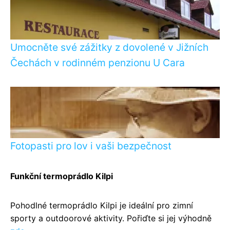
Umocněte své zážitky z dovolené v Jižních
Čechách v rodinném penzionu U Cara
Fotopasti pro lov i vaši bezpečnost
Funkční termoprádlo Kilpi
Pohodlné termoprádlo Kilpi je ideální pro zimní
sporty a outdoorové aktivity. Pořiďte si jej výhodně