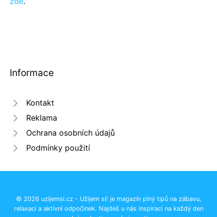
zde
.
Informace
Kontakt
Reklama
Ochrana osobních údajů
Podmínky použití
© 2026 uzijemsi.cz - Užijem si! je magazín plný tipů na zábavu,
relaxaci a aktivní odpočinek. Najdeš u nás inspiraci na každý den