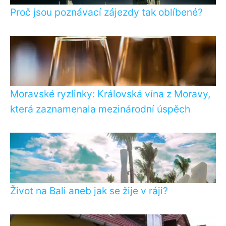
Proč jsou poznávací zájezdy tak oblíbené?
Moravské ryzlinky: Královská vína z Moravy,
která zaznamenala mezinárodní úspěch
Život na Bali aneb jak se žije v ráji?