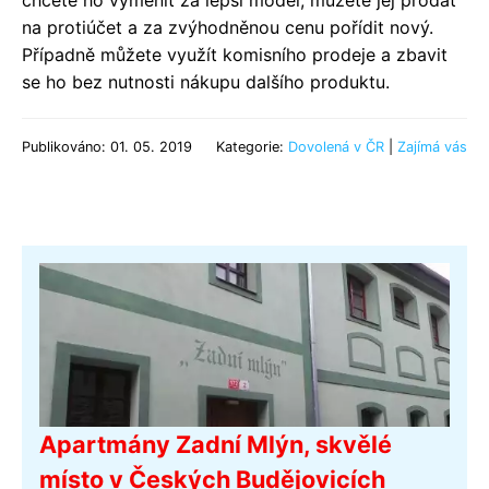
chcete ho vyměnit za lepší model, můžete jej prodat
na protiúčet a za zvýhodněnou cenu pořídit nový.
Případně můžete využít komisního prodeje a zbavit
se ho bez nutnosti nákupu dalšího produktu.
Publikováno: 01. 05. 2019
Kategorie:
Dovolená v ČR
|
Zajímá vás
Apartmány Zadní Mlýn, skvělé
místo v Českých Budějovicích