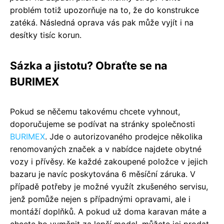
problém totiž upozorňuje na to, že do konstrukce
zatéká. Následná oprava vás pak může vyjít i na
desítky tisíc korun.
Sázka a jistotu? Obraťte se na
BURIMEX
Pokud se něčemu takovému chcete vyhnout,
doporučujeme se podívat na stránky společnosti
BURIMEX
. Jde o autorizovaného prodejce několika
renomovaných značek a v nabídce najdete obytné
vozy i přívěsy. Ke každé zakoupené položce v jejich
bazaru je navíc poskytována 6 měsíční záruka. V
případě potřeby je možné využít zkušeného servisu,
jenž pomůže nejen s případnými opravami, ale i
montáží doplňků. A pokud už doma karavan máte a