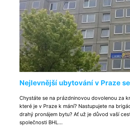
Nejlevnější ubytování v Praze se
Chystáte se na prázdninovou dovolenou za krá
které je v Praze k mání? Nastupujete na brigád
drahý pronájem bytu? Ať už je důvod vaší ces
společnosti BHL...