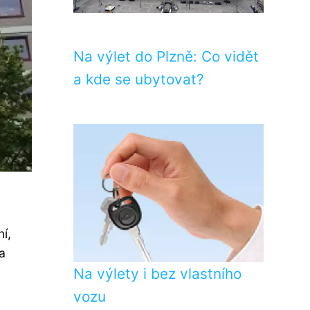
Na výlet do Plzně: Co vidět
a kde se ubytovat?
í,
a
Na výlety i bez vlastního
vozu