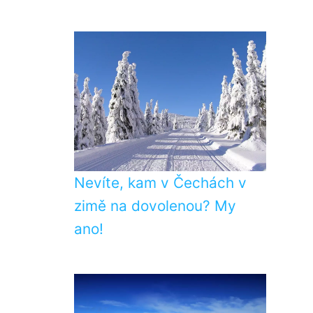
Nevíte, kam v Čechách v
zimě na dovolenou? My
ano!