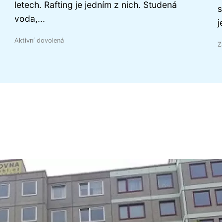
letech. Rafting je jedním z nich. Studená
s
voda,...
j
Aktivní dovolená
Z