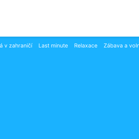
 v zahraničí
Last minute
Relaxace
Zábava a vol