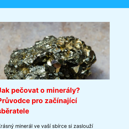
Jak pečovat o minerály?
Průvodce pro začínající
sběratele
rásný minerál ve vaší sbírce si zaslouží