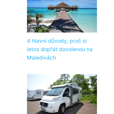
4 hlavní důvody, proč si
letos dopřát dovolenou na
Maledivách