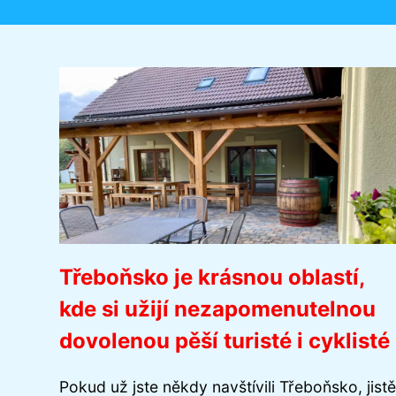
Třeboňsko je krásnou oblastí,
kde si užijí nezapomenutelnou
dovolenou pěší turisté i cyklisté
Pokud už jste někdy navštívili Třeboňsko, jistě