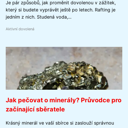
Je pár způsobů, jak proměnit dovolenou v zážitek,
který si budete vyprávět ještě po letech. Rafting je
jedním z nich. Studená voda,...
Aktivní dovolená
Jak pečovat o minerály? Průvodce pro
začínající sběratele
Krásný minerál ve vaší sbírce si zaslouží správnou