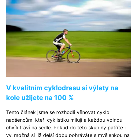
V kvalitním cyklodresu si výlety na
kole užijete na 100 %
Tento článek jsme se rozhodli věnovat cyklo
nadšencům, kteří cyklistiku milují a každou volnou
chvíli tráví na sedle. Pokud do této skupiny patříte i
vy, možná si již delší dobu pohráváte s myšlenkou na