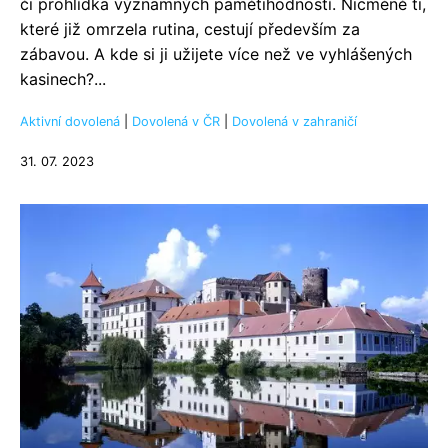
či prohlídka významných pamětihodností. Nicméně ti,
které již omrzela rutina, cestují především za
zábavou. A kde si ji užijete více než ve vyhlášených
kasinech?...
Aktivní dovolená
|
Dovolená v ČR
|
Dovolená v zahraničí
31. 07. 2023