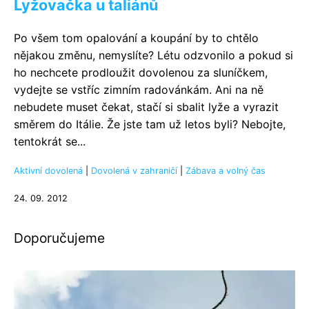
Lyžovačka u taliánů
Po všem tom opalování a koupání by to chtělo
nějakou změnu, nemyslíte? Létu odzvonilo a pokud si
ho nechcete prodloužit dovolenou za sluníčkem,
vydejte se vstříc zimním radovánkám. Ani na ně
nebudete muset čekat, stačí si sbalit lyže a vyrazit
směrem do Itálie. Že jste tam už letos byli? Nebojte,
tentokrát se...
Aktivní dovolená
|
Dovolená v zahraničí
|
Zábava a volný čas
24. 09. 2012
Doporučujeme