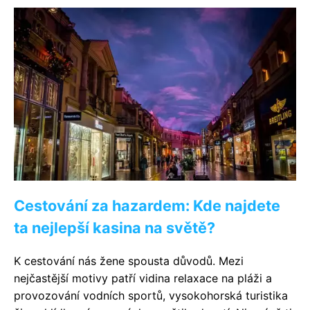
Cestování za hazardem: Kde najdete
ta nejlepší kasina na světě?
K cestování nás žene spousta důvodů. Mezi
nejčastější motivy patří vidina relaxace na pláži a
provozování vodních sportů, vysokohorská turistika