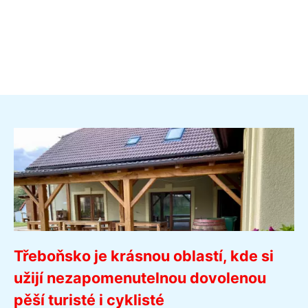
Třeboňsko je krásnou oblastí, kde si
užijí nezapomenutelnou dovolenou
pěší turisté i cyklisté