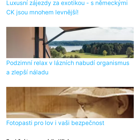
Luxusní zájezdy za exotikou - s německými
CK jsou mnohem levnější!
Podzimní relax v lázních nabudí organismus
a zlepší náladu
Fotopasti pro lov i vaši bezpečnost