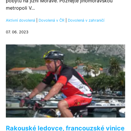
pobytů na jižní Moravě. Poznejte jihomoravskou
metropoli V...
Aktivní dovolená
|
Dovolená v ČR
|
Dovolená v zahraničí
07. 06. 2023
Rakouské ledovce, francouzské vinice