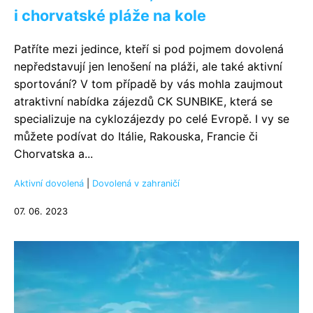
i chorvatské pláže na kole
Patříte mezi jedince, kteří si pod pojmem dovolená
nepředstavují jen lenošení na pláži, ale také aktivní
sportování? V tom případě by vás mohla zaujmout
atraktivní nabídka zájezdů CK SUNBIKE, která se
specializuje na cyklozájezdy po celé Evropě. I vy se
můžete podívat do Itálie, Rakouska, Francie či
Chorvatska a...
Aktivní dovolená
|
Dovolená v zahraničí
07. 06. 2023