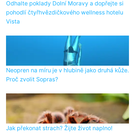
Odhalte poklady Dolní Moravy a dopřejte si
pohodlí čtyřhvězdičkového wellness hotelu
Vista
Neopren na míru je v hlubině jako druhá kůže.
Proč zvolit Sopras?
Jak překonat strach? Žijte život naplno!