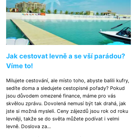
Jak cestovat levně a se vší parádou?
Víme to!
Milujete cestování, ale místo toho, abyste balili kufry,
sedíte doma a sledujete cestopisné pořady? Pokud
jsou důvodem omezené finance, máme pro vás
skvělou zprávu. Dovolená nemusí být tak drahá, jak
jste si možná mysleli. Ceny zájezdů jsou rok od roku
levněji, takže se do světa můžete podívat i velmi
levně. Doslova za...