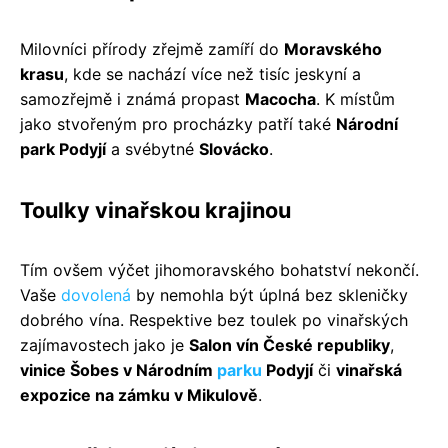
Milovníci přírody zřejmě zamíří do
Moravského
krasu
, kde se nachází více než tisíc jeskyní a
samozřejmě i známá propast
Macocha
. K místům
jako stvořeným pro procházky patří také
Národní
park Podyjí
a svébytné
Slovácko
.
Toulky vinařskou krajinou
Tím ovšem výčet jihomoravského bohatství nekončí.
Vaše
dovolená
by nemohla být úplná bez skleničky
dobrého vína. Respektive bez toulek po vinařských
zajímavostech jako je
Salon vín České republiky
,
vinice Šobes v Národním
parku
Podyjí
či
vinařská
expozice na zámku v Mikulově
.