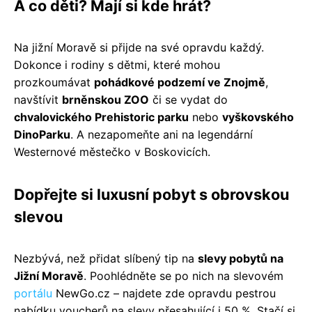
A co děti? Mají si kde hrát?
Na jižní Moravě si přijde na své opravdu každý.
Dokonce i rodiny s dětmi, které mohou
prozkoumávat
pohádkové podzemí ve Znojmě
,
navštívit
brněnskou ZOO
či se vydat do
chvalovického Prehistoric parku
nebo
vyškovského
DinoParku
. A nezapomeňte ani na legendární
Westernové městečko v Boskovicích.
Dopřejte si luxusní pobyt s obrovskou
slevou
Nezbývá, než přidat slíbený tip na
slevy pobytů na
Jižní Moravě
. Poohlédněte se po nich na slevovém
portálu
NewGo.cz – najdete zde opravdu pestrou
nabídku voucherů na slevy přesahující i 50 %. Stačí si