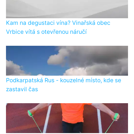
Kam na degustaci vína? Vinařská obec
Vrbice vítá s otevřenou náručí
Podkarpatská Rus - kouzelné místo, kde se
zastavil čas