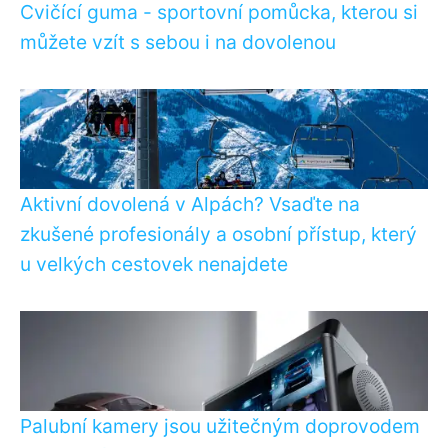
Cvičící guma - sportovní pomůcka, kterou si
můžete vzít s sebou i na dovolenou
Aktivní dovolená v Alpách? Vsaďte na
zkušené profesionály a osobní přístup, který
u velkých cestovek nenajdete
Palubní kamery jsou užitečným doprovodem