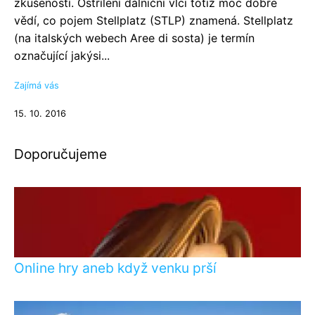
zkušeností. Ostřílení dálniční vlci totiž moc dobře
vědí, co pojem Stellplatz (STLP) znamená. Stellplatz
(na italských webech Aree di sosta) je termín
označující jakýsi...
Zajímá vás
15. 10. 2016
Doporučujeme
Online hry aneb když venku prší