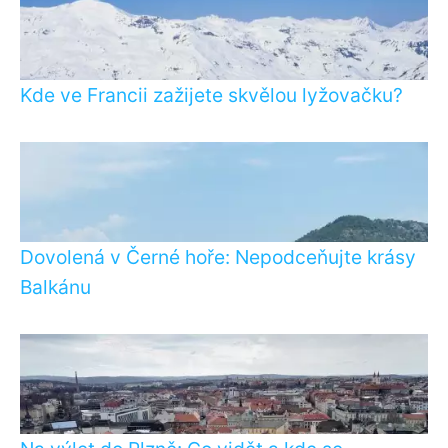
Kde ve Francii zažijete skvělou lyžovačku?
Dovolená v Černé hoře: Nepodceňujte krásy
Balkánu