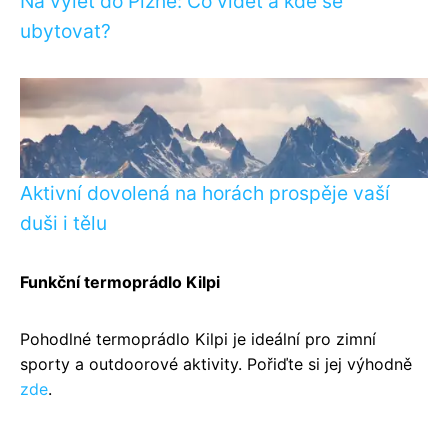
Na výlet do Plzně: Co vidět a kde se
ubytovat?
Aktivní dovolená na horách prospěje vaší
duši i tělu
Funkční termoprádlo Kilpi
Pohodlné termoprádlo Kilpi je ideální pro zimní
sporty a outdoorové aktivity. Pořiďte si jej výhodně
zde
.