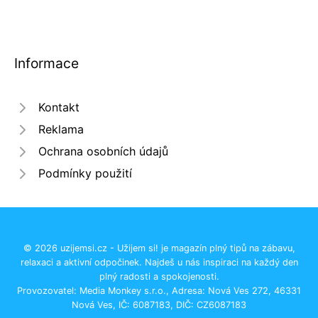
Informace
Kontakt
Reklama
Ochrana osobních údajů
Podmínky použití
© 2026 uzijemsi.cz - Užijem si! je magazín plný tipů na zábavu,
relaxaci a aktivní odpočinek. Najdeš u nás inspiraci na každý den
plný radosti a spokojenosti.
Provozovatel: Media Monkey s.r.o., Adresa: Nová Ves 272, 46331
Nová Ves, IČ: 6087183, DIČ: CZ6087183