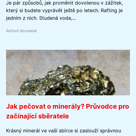
Je pár způsobů, jak proměnit dovolenou v zážitek,
který si budete vyprávět ještě po letech. Rafting je
jedním z nich. Studená voda,...
Aktivní dovolená
Jak pečovat o minerály? Průvodce pro
začínající sběratele
Krásný minerál ve vaší sbírce si zaslouží správnou