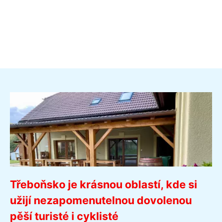
Třeboňsko je krásnou oblastí, kde si
užijí nezapomenutelnou dovolenou
pěší turisté i cyklisté