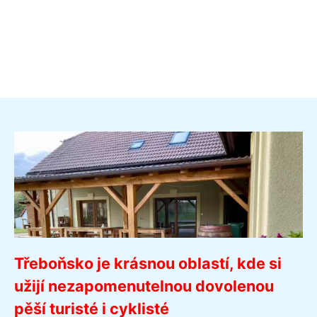
Třeboňsko je krásnou oblastí, kde si
užijí nezapomenutelnou dovolenou
pěší turisté i cyklisté