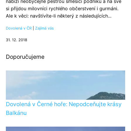
nabízí neobyčejně pestrou směsici podniků a na své
si přijdou milovníci rychlého občerstvení i gurmáni.
Ale k věci: navštívíte-li některý z následujících...
Dovolená v ČR
|
Zajímá vás
31. 12. 2018
Doporučujeme
Dovolená v Černé hoře: Nepodceňujte krásy
Balkánu