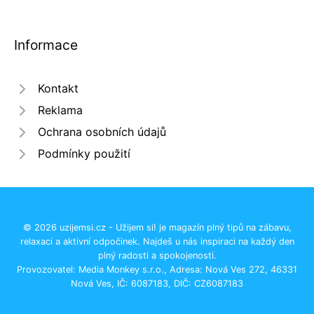
Informace
Kontakt
Reklama
Ochrana osobních údajů
Podmínky použití
© 2026 uzijemsi.cz - Užijem si! je magazín plný tipů na zábavu,
relaxaci a aktivní odpočinek. Najdeš u nás inspiraci na každý den
plný radosti a spokojenosti.
Provozovatel: Media Monkey s.r.o., Adresa: Nová Ves 272, 46331
Nová Ves, IČ: 6087183, DIČ: CZ6087183