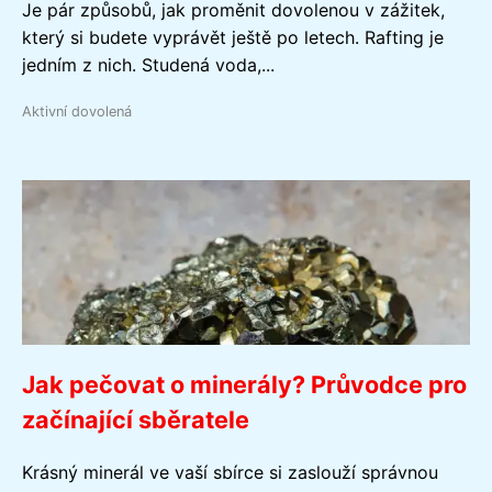
Je pár způsobů, jak proměnit dovolenou v zážitek,
který si budete vyprávět ještě po letech. Rafting je
jedním z nich. Studená voda,...
Aktivní dovolená
Jak pečovat o minerály? Průvodce pro
začínající sběratele
Krásný minerál ve vaší sbírce si zaslouží správnou