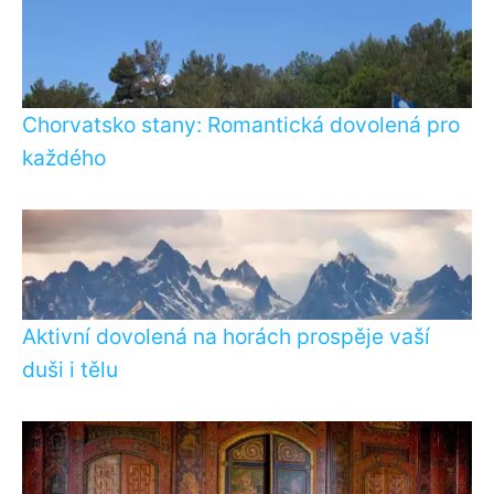
Chorvatsko stany: Romantická dovolená pro
každého
Aktivní dovolená na horách prospěje vaší
duši i tělu