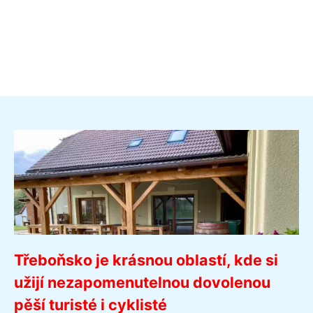
Třeboňsko je krásnou oblastí, kde si
užijí nezapomenutelnou dovolenou
pěší turisté i cyklisté