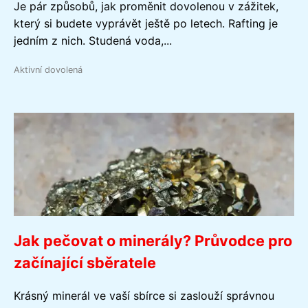
Je pár způsobů, jak proměnit dovolenou v zážitek,
který si budete vyprávět ještě po letech. Rafting je
jedním z nich. Studená voda,...
Aktivní dovolená
Jak pečovat o minerály? Průvodce pro
začínající sběratele
Krásný minerál ve vaší sbírce si zaslouží správnou