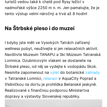
turistů vedou také k chatě pod Rysy ležící v
nadmořské výšce 2250 m n. m. Jen pamatujte, že je
tento výstup velmi náročný a trvá až 8 hodin!
Na Štrbské pleso i do muzeí
I kdyby jste měli ve Vysokých Tatrách zařízený
wellness pobyt, neužívejte si jen relaxačních aktivit.
Navštivte Muzeum TANAPU a Ski Múzeum Tatranská
Lomnica. Ozubnicovým vlakem se dostanete na
Štrbské pleso, od něj se vydejte k vodopádu Skok.
Nesmíte zapomenout na
výlet
do botanické
zahrady
v Tatranské Lomnici,
relaxaci
v AquaCity Poprad a
třešničkou na dortu je prohlídka Belianské jeskyně.
Realizované s finančnou podporou Ministertva
dopravy a výstavby Slovenskej republiky.