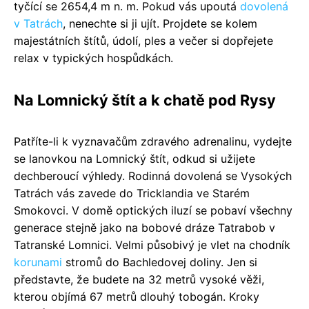
tyčící se 2654,4 m n. m. Pokud vás upoutá
dovolená
v Tatrách
, nenechte si ji ujít. Projdete se kolem
majestátních štítů, údolí, ples a večer si dopřejete
relax v typických hospůdkách.
Na Lomnický štít a k chatě pod Rysy
Patříte-li k vyznavačům zdravého adrenalinu, vydejte
se lanovkou na Lomnický štít, odkud si užijete
dechberoucí výhledy. Rodinná dovolená se Vysokých
Tatrách vás zavede do Tricklandia ve Starém
Smokovci. V domě optických iluzí se pobaví všechny
generace stejně jako na bobové dráze Tatrabob v
Tatranské Lomnici. Velmi působivý je vlet na chodník
korunami
stromů do Bachledovej doliny. Jen si
představte, že budete na 32 metrů vysoké věži,
kterou objímá 67 metrů dlouhý tobogán. Kroky