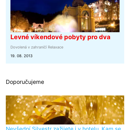
Levné víkendové pobyty pro dva
Dovolená v zahraničí
Relaxace
19. 08. 2013
Doporučujeme
Nevšední Silvestr zažijete i v hotelu. Kam se