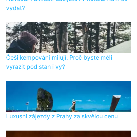
vydat?
Češi kempování milují. Proč byste měli
vyrazit pod stan i vy?
Luxusní zájezdy z Prahy za skvělou cenu