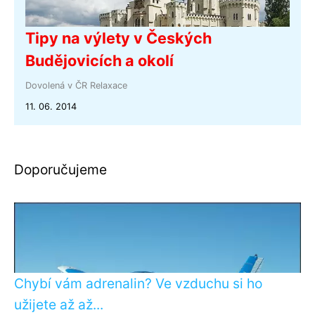
Tipy na výlety v Českých
Budějovicích a okolí
Dovolená v ČR
Relaxace
11. 06. 2014
Doporučujeme
Chybí vám adrenalin? Ve vzduchu si ho
užijete až až...