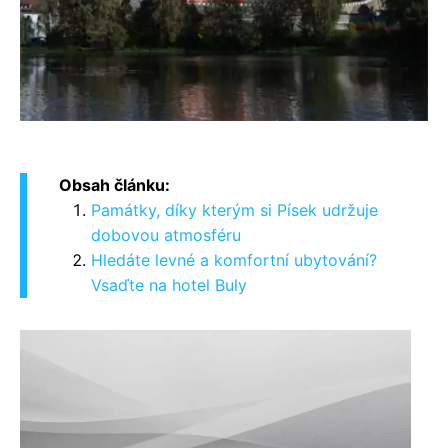
Obsah článku:
Památky, díky kterým si Písek udržuje
dobovou atmosféru
Hledáte levné a komfortní ubytování?
Vsaďte na hotel Buly