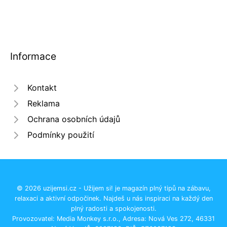
Informace
Kontakt
Reklama
Ochrana osobních údajů
Podmínky použití
© 2026 uzijemsi.cz - Užijem si! je magazín plný tipů na zábavu,
relaxaci a aktivní odpočinek. Najdeš u nás inspiraci na každý den
plný radosti a spokojenosti.
Provozovatel: Media Monkey s.r.o., Adresa: Nová Ves 272, 46331