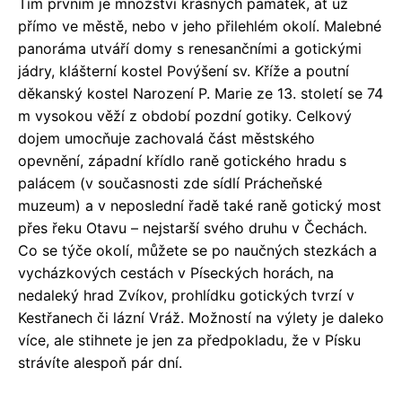
Tím prvním je množství krásných památek, ať už
přímo ve městě, nebo v jeho přilehlém okolí. Malebné
panoráma utváří domy s renesančními a gotickými
jádry, klášterní kostel Povýšení sv. Kříže a poutní
děkanský kostel Narození P. Marie ze 13. století se 74
m vysokou věží z období pozdní gotiky. Celkový
dojem umocňuje zachovalá část městského
opevnění, západní křídlo raně gotického hradu s
palácem (v současnosti zde sídlí Prácheňské
muzeum) a v neposlední řadě také raně gotický most
přes řeku Otavu – nejstarší svého druhu v Čechách.
Co se týče okolí, můžete se po naučných stezkách a
vycházkových cestách v Píseckých horách, na
nedaleký hrad Zvíkov, prohlídku gotických tvrzí v
Kestřanech či lázní Vráž. Možností na výlety je daleko
více, ale stihnete je jen za předpokladu, že v Písku
strávíte alespoň pár dní.