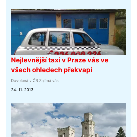
Nejlevnější taxi v Praze vás ve
všech ohledech překvapí
Dovolená v ČR
Zajímá vás
24. 11. 2013