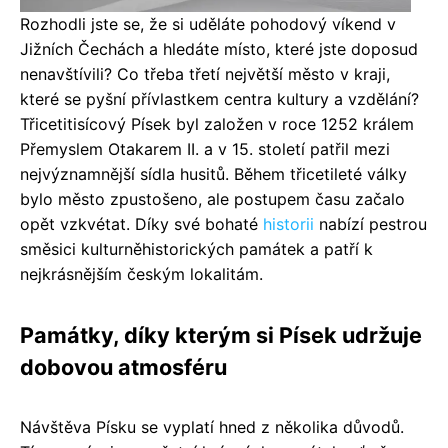
Rozhodli jste se, že si uděláte pohodový víkend v
Jižních Čechách a hledáte místo, které jste doposud
nenavštívili? Co třeba třetí největší město v kraji,
které se pyšní přívlastkem centra kultury a vzdělání?
Třicetitisícový Písek byl založen v roce 1252 králem
Přemyslem Otakarem II. a v 15. století patřil mezi
nejvýznamnější sídla husitů. Během třicetileté války
bylo město zpustošeno, ale postupem času začalo
opět vzkvétat. Díky své bohaté
historii
nabízí pestrou
směsici kulturněhistorických památek a patří k
nejkrásnějším českým lokalitám.
Památky, díky kterým si Písek udržuje
dobovou atmosféru
Návštěva Písku se vyplatí hned z několika důvodů.