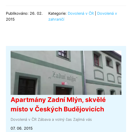
Publikováno: 26. 02.
Kategorie:
Dovolená v ČR
|
Dovolená v
2015
zahraničí
Apartmány Zadní Mlýn, skvělé
místo v Českých Budějovicích
Dovolená v ČR
Zábava a volný čas
Zajímá vás
07. 06. 2015