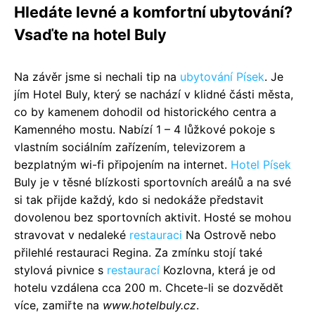
Hledáte levné a komfortní ubytování?
Vsaďte na hotel Buly
Na závěr jsme si nechali tip na
ubytování Písek
. Je
jím Hotel Buly, který se nachází v klidné části města,
co by kamenem dohodil od historického centra a
Kamenného mostu. Nabízí 1 – 4 lůžkové pokoje s
vlastním sociálním zařízením, televizorem a
bezplatným wi-fi připojením na internet.
Hotel Písek
Buly je v těsné blízkosti sportovních areálů a na své
si tak přijde každý, kdo si nedokáže představit
dovolenou bez sportovních aktivit. Hosté se mohou
stravovat v nedaleké
restauraci
Na Ostrově nebo
přilehlé restauraci Regina. Za zmínku stojí také
stylová pivnice s
restaurací
Kozlovna, která je od
hotelu vzdálena cca 200 m. Chcete-li se dozvědět
více, zamiřte na
www.hotelbuly.cz
.