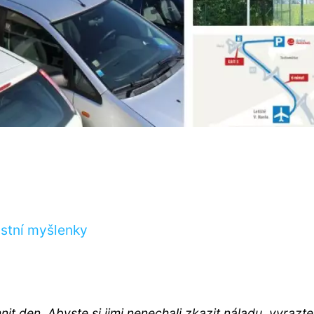
astní myšlenky
t den. Abyste si jimi nenechali zkazit náladu, vyrazte