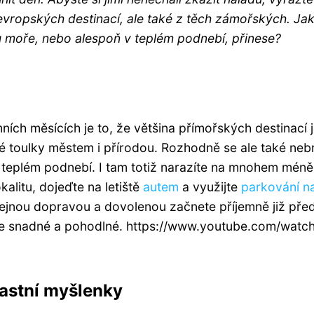
evropských destinací, ale také z těch zámořských. Ja
 u moře, nebo alespoň v teplém podnebí, přinese?
ních měsících je to, že většina přímořských destinací j
né toulky městem i přírodou. Rozhodně se ale také neb
 teplém podnebí. I tam totiž narazíte na mnohem méně 
kalitu, dojeďte na letiště
autem
a využijte
parkování n
eřejnou dopravou a dovolenou začnete příjemně již pře
g je snadné a pohodlné. https://www.youtube.com/watc
lastní myšlenky