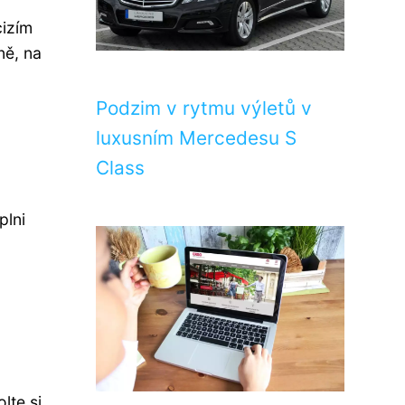
cizím
ně, na
Podzim v rytmu výletů v
luxusním Mercedesu S
Class
plni
lte si