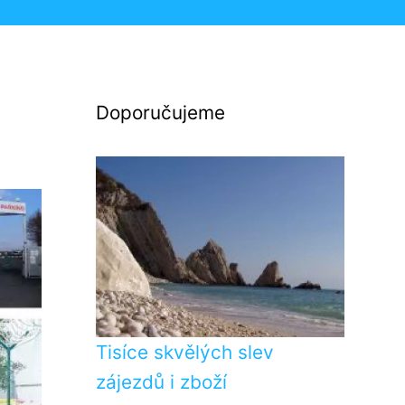
Doporučujeme
Tisíce skvělých slev
zájezdů i zboží