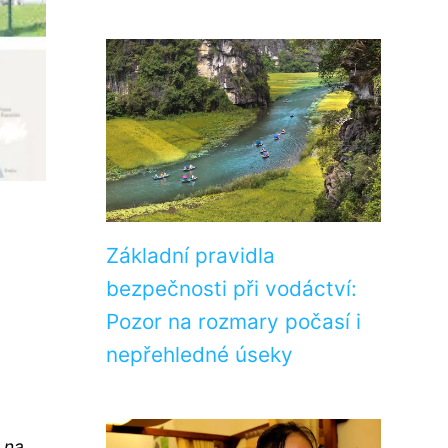
Základní pravidla
bezpečnosti při vodáctví:
Pozor na rozmary počasí i
nepřehledné úseky
 na