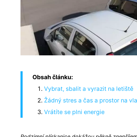
Obsah článku:
Vybrat, sbalit a vyrazit na letiště
Žádný stres a čas a prostor na vl
Vrátíte se plni energie
Podzimní plískanice dokážou pěkně znepříjemni