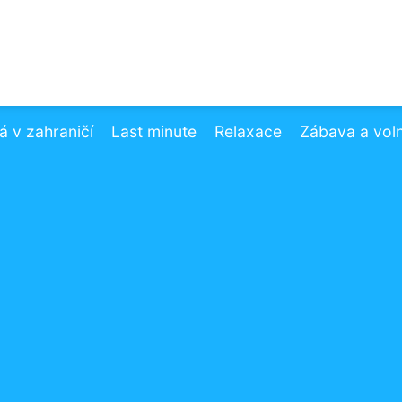
 v zahraničí
Last minute
Relaxace
Zábava a vol