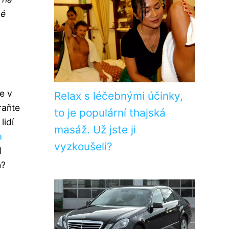
ké
e v
Relax s léčebnými účinky,
raňte
to je populární thajská
lidí
masáž. Už jste ji
a
vyzkoušeli?
d
h?