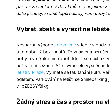
pár dní za teplem. Vybírat můžete nejenom z 
další přínosy, kromě lepší nálady, vám pobyt
Vybrat, sbalit a vyrazit na letiště
Nesporou výhodou
dovolené
v teple v podzim
tuto dobu již bez turistů. To znamená neruše
pobytu v nějaké metropoli, která se nachází v
než v letní sezóně. Až si vyberete vysněnou lo
letišti v Praze
. Vyhnete se tak tahání kufru v
odletem. Parkování na letišti se Smileparkin
v=pZE26YfBIxg
Žádný stres a čas a prostor na v