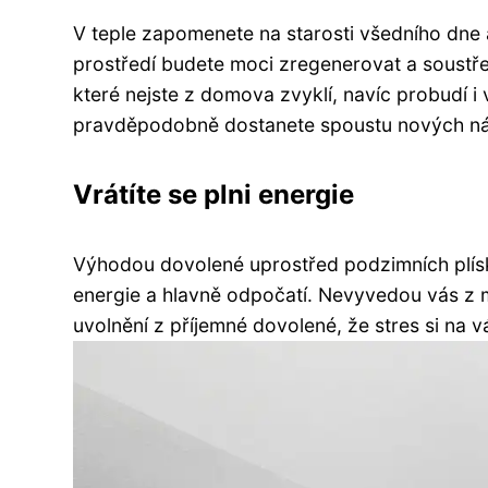
V teple zapomenete na starosti všedního dne 
prostředí budete moci zregenerovat a soustře
které nejste z domova zvyklí, navíc probudí i 
pravděpodobně dostanete spoustu nových n
Vrátíte se plni energie
Výhodou dovolené uprostřed podzimních plíska
energie a hlavně odpočatí. Nevyvedou vás z m
uvolnění z příjemné dovolené, že stres si na vá