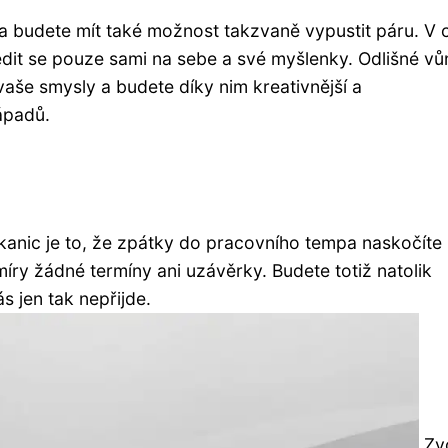
a budete mít také možnost takzvaně vypustit páru. V 
dit se pouze sami na sebe a své myšlenky. Odlišné vů
vaše smysly a budete díky nim kreativnější a
ápadů.
nic je to, že zpátky do pracovního tempa naskočíte 
íry žádné termíny ani uzávěrky. Budete totiž natolik
s jen tak nepřijde.
Zvo