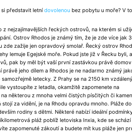
si představit letní
dovolenou
bez pobytu u moře? V t
z nejzajímavějších řeckých ostrovů, na kterém si užij
ání. Ostrov Rhodos je známý tím, že je zde více jak 
u zde zažije jen opravdový smolař.
Řecký ostrov Rhod
y lemuje Egejské moře. Pokud jste již v Řecku byli, a
ovů, pak by měl být vaší první zastávkou právě domo
sí právě jeho dílem a Rhodos je ne nadarmo známý jak
 je samozřejmě letecky. Z Prahy se na 2150 km vzdálen
le vystoupíte z letadla, okamžitě zapomenete na
 na některou z mnoha velmi čistých písčitých či kamen
á stojí za vidění, je na Rhodu opravdu mnoho. Pláže do
devším rodiny s dětmi. Některé nabízí ideální podmínk
ilometrová pláž poblíž letoviska Inxia, kde se schází
víte zapomenuté zákoutí a budete mít kus pláže jen pr