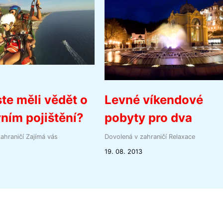
te měli vědět o
Levné víkendové
ním pojištění?
pobyty pro dva
ahraničí
Zajímá vás
Dovolená v zahraničí
Relaxace
19. 08. 2013