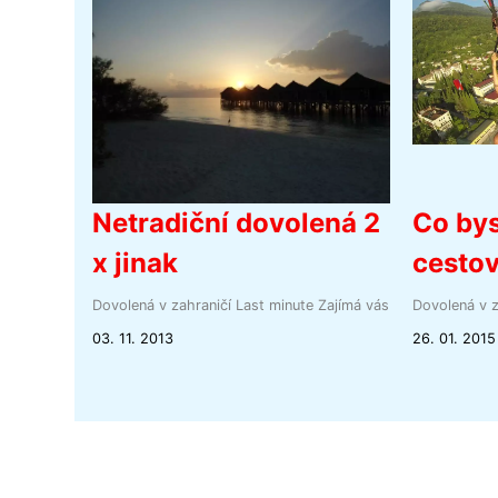
Netradiční dovolená 2
Co bys
x jinak
cestov
Dovolená v zahraničí
Last minute
Zajímá vás
Dovolená v z
03. 11. 2013
26. 01. 2015