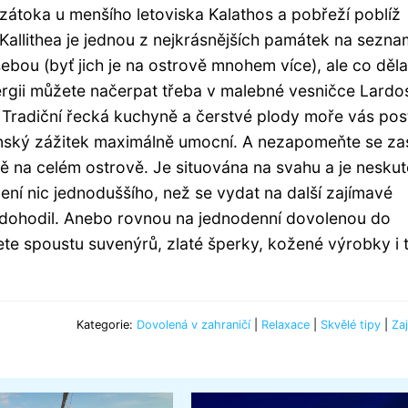
zátoka u menšího letoviska Kalathos a pobřeží poblíž
. Kallithea je jednou z nejkrásnějších památek na sezn
ou (byť jich je na ostrově mnohem více), ale co děla
ergii můžete načerpat třeba v malebné vesničce Lardo
. Tradiční řecká kuchyně a čerstvé plody moře vás pos
ánský zážitek maximálně umocní. A nezapomeňte se zas
tě na celém ostrově. Je situována na svahu a je nesku
ení nic jednoduššího, než se vydat na další zajímavé
m dohodil. Anebo rovnou na jednodenní dovolenou do
e spoustu suvenýrů, zlaté šperky, kožené výrobky i 
Kategorie:
Dovolená v zahraničí
|
Relaxace
|
Skvělé tipy
|
Za