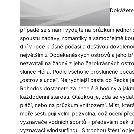
Dokážete 
případě se s námi vydejte na průzkum jednoho 
spoustu zábavy, romantiky a samozřejmě koup
dní v roce krásné počasí a deštivou dovoleno
největším z Dodekanéských ostrovů a jeho břeh
nezavítali na žádný z jeho čarokrásných ostr
slunce Hélia. Podle všeho je prosluněné poča
„ostrov slunce“. Nejrychlejší cesta do Řecka
Rohodos dostanete za necelé 3 hodiny a jakmi
každodenní starosti. Otázkou je, zda se vydat
pláží, nebo na průzkum vnitrozemí. Míst, kter
moře sestupují velmi pozvolna, což ocení pře
vyznavače vodních sportů – především pak třík
vyznavači windsurfingu. S trochou štěstí obje