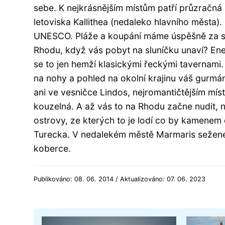
sebe. K nejkrásnějším místům patří průzračná 
letoviska Kallithea (nedaleko hlavního města)
UNESCO. Pláže a koupání máme úspěšně za seb
Rhodu, když vás pobyt na sluníčku unaví? En
se to jen hemží klasickými řeckými tavernami
na nohy a pohled na okolní krajinu váš gurm
ani ve vesničce Lindos, nejromantičtějším mís
kouzelná. A až vás to na Rhodu začne nudit, n
ostrovy, ze kterých to je lodí co by kamene
Turecka. V nedalekém městě Marmaris seženet
koberce.
Publikováno: 08. 06. 2014 / Aktualizováno: 07. 06. 2023