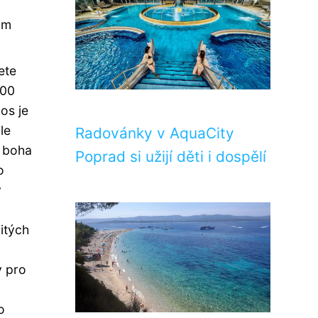
om
ete
300
os je
le
Radovánky v AquaCity
v boha
Poprad si užijí děti i dospělí
o
ý
itých
y pro
o