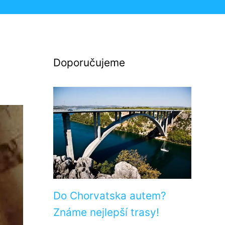
Doporučujeme
Do Chorvatska autem?
Známe nejlepší trasy!