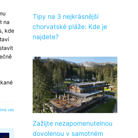
amu
Tipy na 3 nejkrásnější
t na
chorvatské pláže: Kde je
s, kde
najdete?
taví
tavit
tečně
tkané
jímá vás
Zažijte nezapomenutelnou
dovolenou v samotném