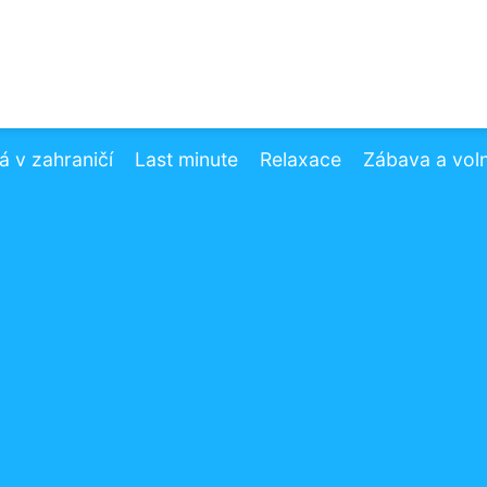
 v zahraničí
Last minute
Relaxace
Zábava a vol