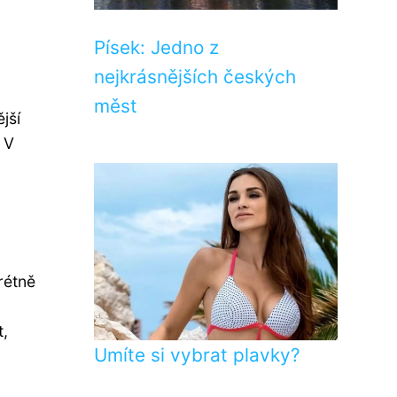
Písek: Jedno z
nejkrásnějších českých
měst
jší
 V
rétně
t,
Umíte si vybrat plavky?