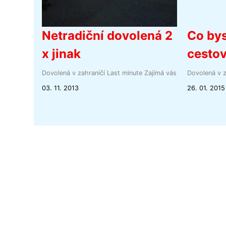
Netradiční dovolená 2
Co bys
x jinak
cestov
Dovolená v zahraničí
Last minute
Zajímá vás
Dovolená v z
03. 11. 2013
26. 01. 2015