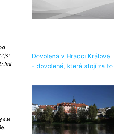
hod
ější.
Dovolená v Hradci Králové
žními
- dovolená, která stojí za to
yste
ie.