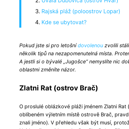
Uvala Dubovica (ostrov Hvar)
Rajská pláž (poloostrov Lopar)
Kde se ubytovat?
Pokud jste si pro letošní
dovolenou
zvolili stá
několik tipů na nezapomenutelná místa. Protent
A jestli si o bývalé „Jugošce“ nemyslíte nic 
oblastmi změníte názor.
Zlatni Rat (ostrov Brač)
O proslulé oblázkové pláži jménem Zlatni Rat (
oblíbeném výletním místě ostrově Brač, pravdě
znali jméno). V přehledu však být musí, proto