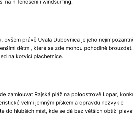
i na ní lenošení i windsurfing.
ok, ovšem právě Uvala Dubovnica je jeho nejimpozantně
menšími dětmi, které se zde mohou pohodlně brouzdat.
ed na kotvící plachetnice.
bude zamlouvat Rajská pláž na poloostrově Lopar, konk
teristické velmi jemným pískem a opravdu nezvykle
do hlubších míst, kde se dá bez větších obtíží plava