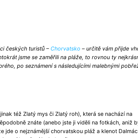
lici českých turistů –
Chorvatsko
– určitě vám přijde v
okrát jsme se zaměřili na pláže, to rovnou ty nejkrásn
dobrého, po seznámení s následujícími malebnými pobře
jinak též Zlatý mys či Zlatý roh), která se nachází na
podobně znáte (anebo jste ji viděli na fotkách, aniž b
že jde o nejznámější chorvatskou pláž a klenot Dalmác