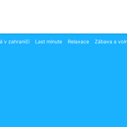
 v zahraničí
Last minute
Relaxace
Zábava a vol