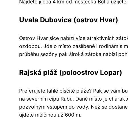
Najdete ji cca 4 km od městečka Bol a užijete s
Uvala Dubovica (ostrov Hvar)
Ostrov Hvar sice nabízí více atraktivních zát
ozdobou. Jde o místo zaslíbené i rodinám s 
průběhu sezóny pak široká zátoka nabízí pohl
Rajská pláž (poloostrov Lopar)
Preferujete táhlé písčité pláže? Pak se vám 
na severním cípu Rabu. Dané místo je charak
pozvolným vstupem do vody. Než se dostanete 
ujdete mělčinou až 600 m.