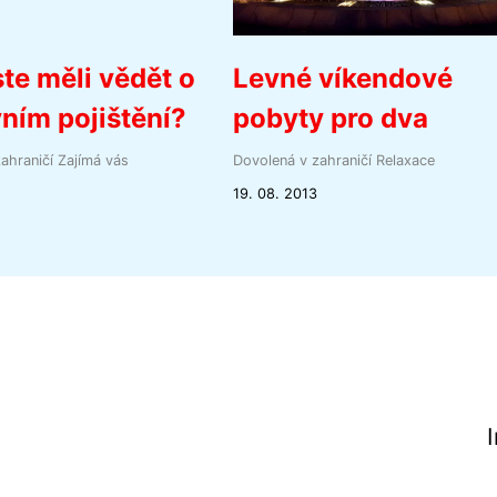
te měli vědět o
Levné víkendové
ním pojištění?
pobyty pro dva
ahraničí
Zajímá vás
Dovolená v zahraničí
Relaxace
19. 08. 2013