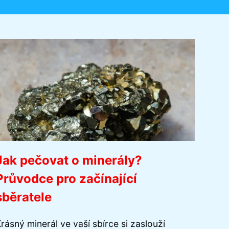
Jak pečovat o minerály?
Průvodce pro začínající
sběratele
rásný minerál ve vaší sbírce si zaslouží