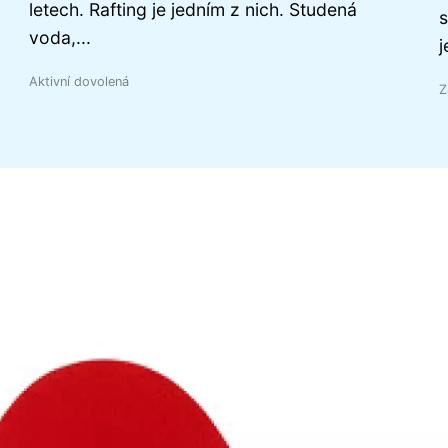
letech. Rafting je jedním z nich. Studená
s
voda,...
j
Aktivní dovolená
Z