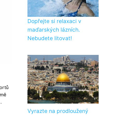
Dopřejte si relaxaci v
maďarských lázních.
Nebudete litovat!
ortů
jmě
.
Vyrazte na prodloužený