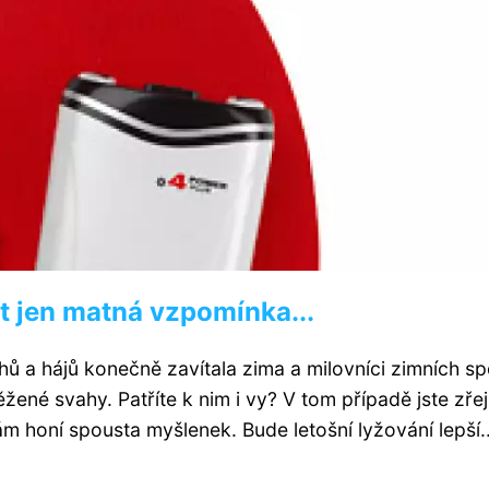
t jen matná vzpomínka...
uhů a hájů konečně zavítala zima a milovníci zimních sp
žené svahy. Patříte k nim i vy? V tom případě jste zře
m honí spousta myšlenek. Bude letošní lyžování lepší..