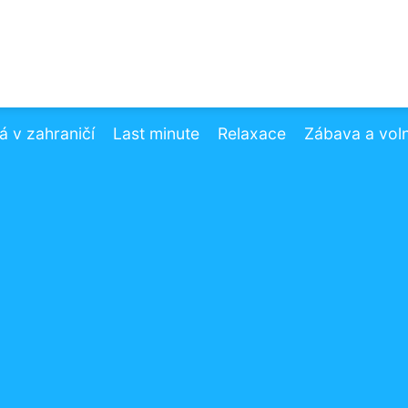
 v zahraničí
Last minute
Relaxace
Zábava a vol