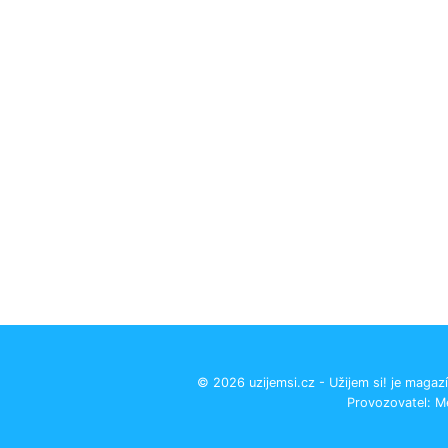
© 2026 uzijemsi.cz - Užijem si! je magazí
Provozovatel: M