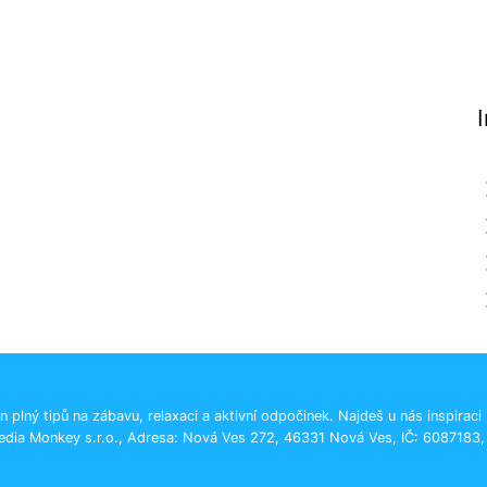
n plný tipů na zábavu, relaxaci a aktivní odpočinek. Najdeš u nás inspiraci
edia Monkey s.r.o., Adresa: Nová Ves 272, 46331 Nová Ves, IČ: 6087183