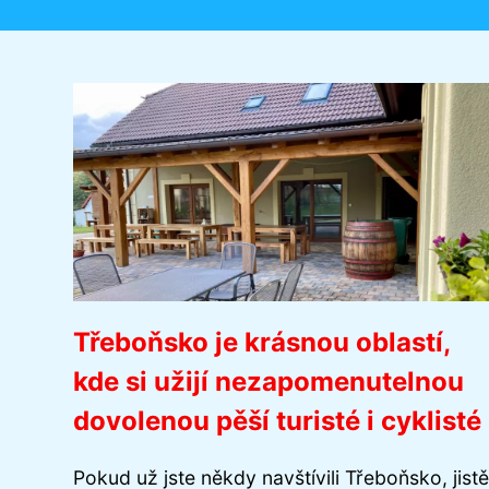
Třeboňsko je krásnou oblastí,
kde si užijí nezapomenutelnou
dovolenou pěší turisté i cyklisté
Pokud už jste někdy navštívili Třeboňsko, jistě