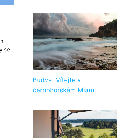
ní
y se
Budva: Vítejte v
černohorském Miami