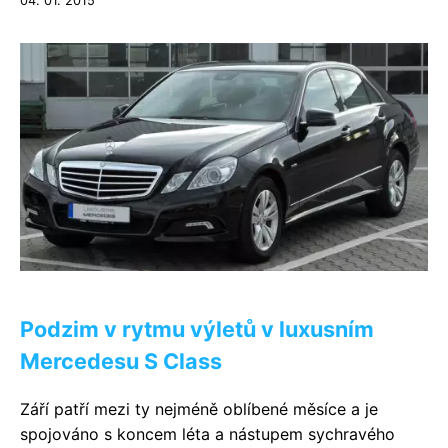
04. 01. 2015
Podzim v rytmu výletů v luxusním
Mercedesu S Class
Září patří mezi ty nejméně oblíbené měsíce a je
spojováno s koncem léta a nástupem sychravého