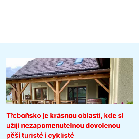
Třeboňsko je krásnou oblastí, kde si
užijí nezapomenutelnou dovolenou
pěší turisté i cyklisté