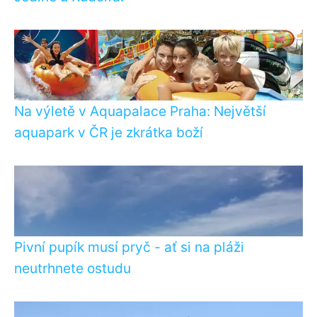
Na výletě v Aquapalace Praha: Největší
aquapark v ČR je zkrátka boží
Pivní pupík musí pryč - ať si na pláži
neutrhnete ostudu