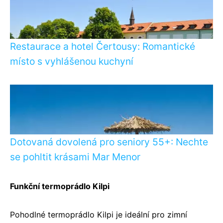
Restaurace a hotel Čertousy: Romantické
místo s vyhlášenou kuchyní
Dotovaná dovolená pro seniory 55+: Nechte
se pohltit krásami Mar Menor
Funkční termoprádlo Kilpi
Pohodlné termoprádlo Kilpi je ideální pro zimní