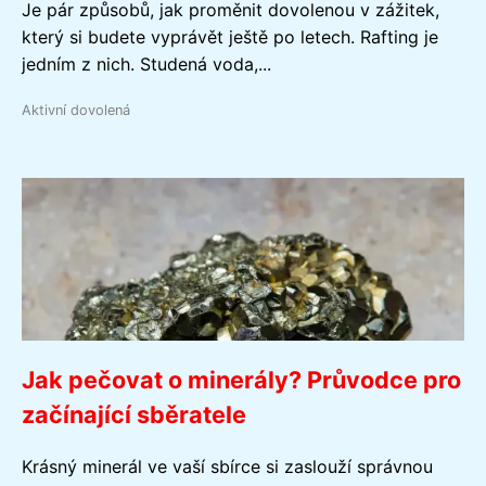
Je pár způsobů, jak proměnit dovolenou v zážitek,
který si budete vyprávět ještě po letech. Rafting je
jedním z nich. Studená voda,...
Aktivní dovolená
Jak pečovat o minerály? Průvodce pro
začínající sběratele
Krásný minerál ve vaší sbírce si zaslouží správnou