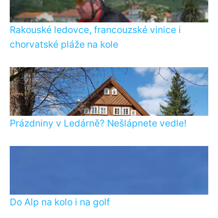
Rakouské ledovce, francouzské vinice i
chorvatské pláže na kole
Prázdniny v Ledárně? Nešlápnete vedle!
Do Alp na kolo i na golf