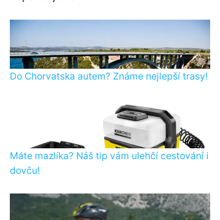
Do Chorvatska autem? Známe nejlepší trasy!
Máte mazlíka? Náš tip vám ulehčí cestování i
dovču!