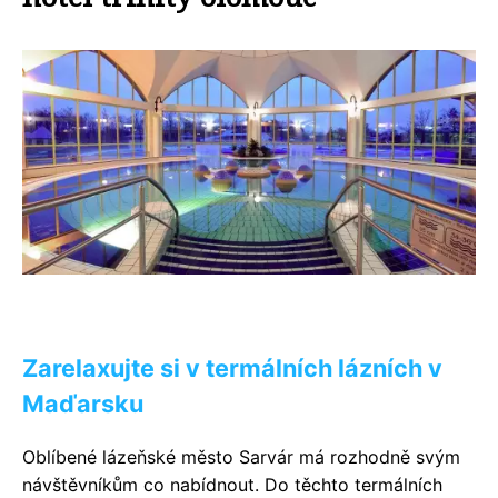
Zarelaxujte si v termálních lázních v
Maďarsku
Oblíbené lázeňské město Sarvár má rozhodně svým
návštěvníkům co nabídnout. Do těchto termálních