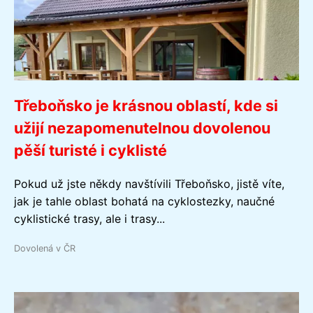
Třeboňsko je krásnou oblastí, kde si
užijí nezapomenutelnou dovolenou
pěší turisté i cyklisté
Pokud už jste někdy navštívili Třeboňsko, jistě víte,
jak je tahle oblast bohatá na cyklostezky, naučné
cyklistické trasy, ale i trasy...
Dovolená v ČR