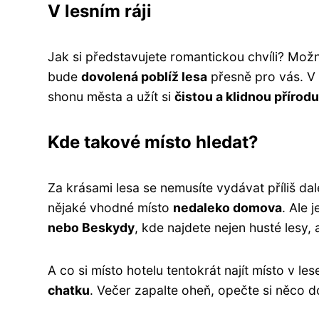
V lesním ráji
Jak si představujete romantickou chvíli? Mož
bude
dovolená poblíž lesa
přesně pro vás. V 
shonu města a užít si
čistou a klidnou přírodu
Kde takové místo hledat?
Za krásami lesa se nemusíte vydávat příliš da
nějaké vhodné místo
nedaleko domova
. Ale 
nebo Beskydy
, kde najdete nejen husté lesy, 
A co si místo hotelu tentokrát najít místo v le
chatku
. Večer zapalte oheň, opečte si něco do