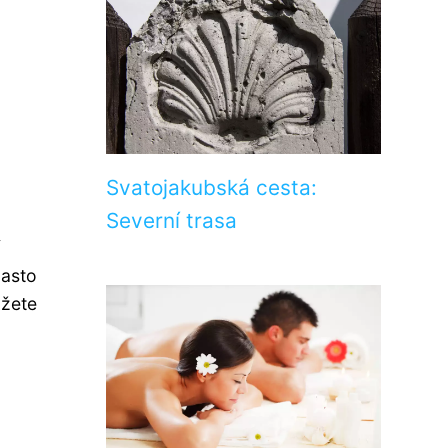
Svatojakubská cesta:
Severní trasa
často
ůžete