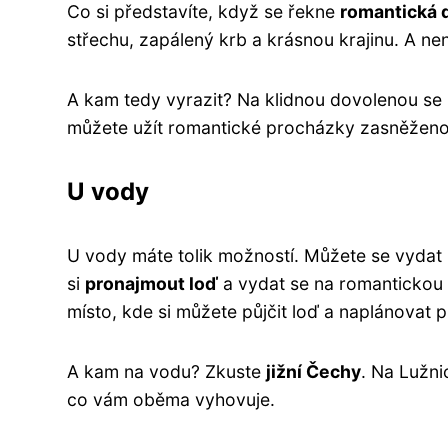
Co si představíte, když se řekne
romantická 
střechu, zapálený krb a krásnou krajinu. A nen
A kam tedy vyrazit? Na klidnou dovolenou s
můžete užít romantické procházky zasněženou 
U vody
U vody máte tolik možností. Můžete se vydat
si
pronajmout loď
a vydat se na romantickou 
místo, kde si můžete půjčit loď a naplánovat p
A kam na vodu? Zkuste
jižní Čechy
. Na Lužni
co vám oběma vyhovuje.