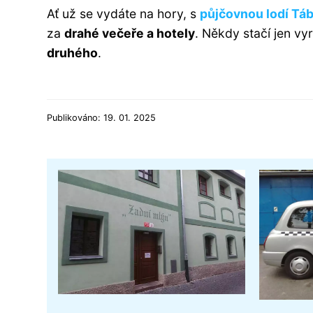
Ať už se vydáte na hory, s
půjčovnou lodí Tá
za
drahé večeře a hotely
. Někdy stačí jen vy
druhého
.
Publikováno: 19. 01. 2025