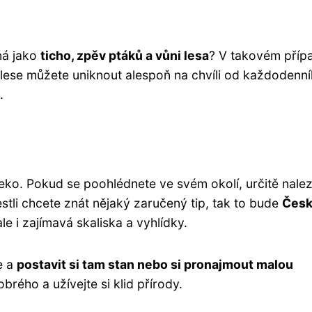
ná jako
ticho, zpěv ptáků a vůni lesa
? V takovém příp
lese můžete uniknout alespoň na chvíli od každodenn
.
leko. Pokud se poohlédnete ve svém okolí, určitě nale
jestli chcete znát nějaký zaručený tip, tak to bude
Česk
ale i zajímavá skaliska a vyhlídky.
se a
postavit si tam stan nebo si pronajmout malou
brého a užívejte si klid přírody.