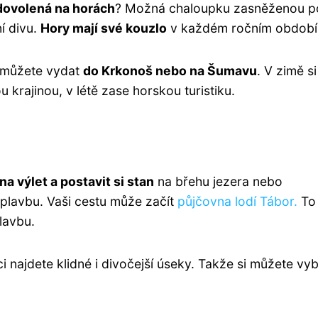
dovolená na horách
? Možná chaloupku zasněženou p
í divu.
Hory mají své kouzlo
v každém ročním období
e můžete vydat
do Krkonoš nebo na Šumavu
. V zimě si
krajinou, v létě zase horskou turistiku.
na výlet a postavit si stan
na břehu jezera nebo
plavbu. Vaši cestu může začít
půjčovna lodí Tábor.
To 
lavbu.
ci najdete klidné i divočejší úseky. Takže si můžete vyb