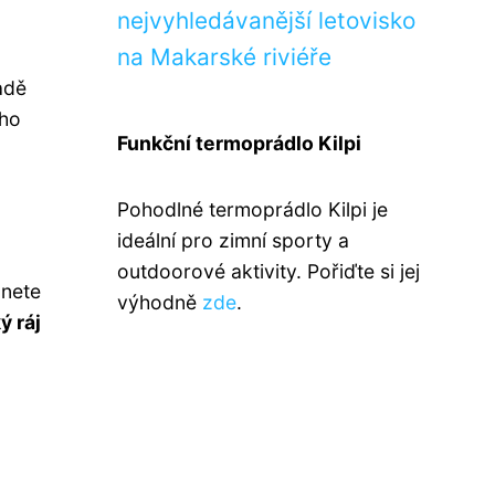
nejvyhledávanější letovisko
na Makarské riviéře
adě
ího
Funkční termoprádlo Kilpi
Pohodlné termoprádlo Kilpi je
ideální pro zimní sporty a
outdoorové aktivity. Pořiďte si jej
znete
výhodně
zde
.
ý ráj