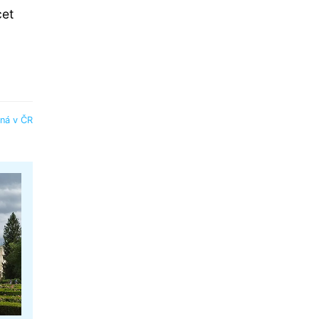
cet
ná v ČR