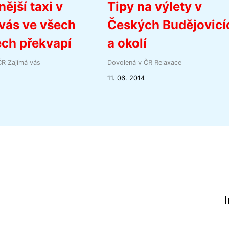
nější taxi v
Tipy na výlety v
vás ve všech
Českých Budějovicí
ch překvapí
a okolí
ČR
Zajímá vás
Dovolená v ČR
Relaxace
11. 06. 2014