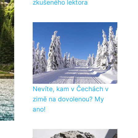
zkušeného lektora
Nevíte, kam v Čechách v
zimě na dovolenou? My
ano!