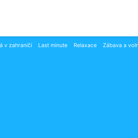
 v zahraničí
Last minute
Relaxace
Zábava a vol