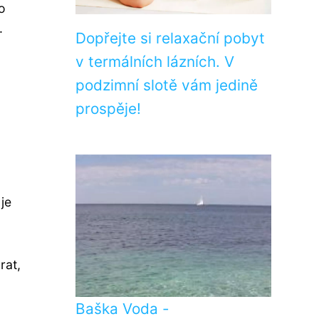
o
.
Dopřejte si relaxační pobyt
v termálních lázních. V
podzimní slotě vám jedině
prospěje!
je
rat,
Baška Voda -