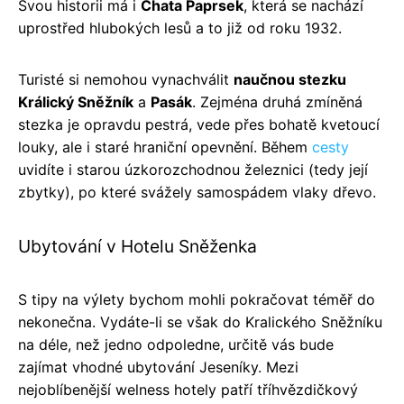
Svou historii má i
Chata Paprsek
, která se nachází
uprostřed hlubokých lesů a to již od roku 1932.
Turisté si nemohou vynachválit
naučnou stezku
Králický Sněžník
a
Pasák
. Zejména druhá zmíněná
stezka je opravdu pestrá, vede přes bohatě kvetoucí
louky, ale i staré hraniční opevnění. Během
cesty
uvidíte i starou úzkorozchodnou železnici (tedy její
zbytky), po které svážely samospádem vlaky dřevo.
Ubytování v Hotelu Sněženka
S tipy na výlety bychom mohli pokračovat téměř do
nekonečna. Vydáte-li se však do Kralického Sněžníku
na déle, než jedno odpoledne, určitě vás bude
zajímat vhodné ubytování Jeseníky. Mezi
nejoblíbenější welness hotely patří tříhvězdičkový