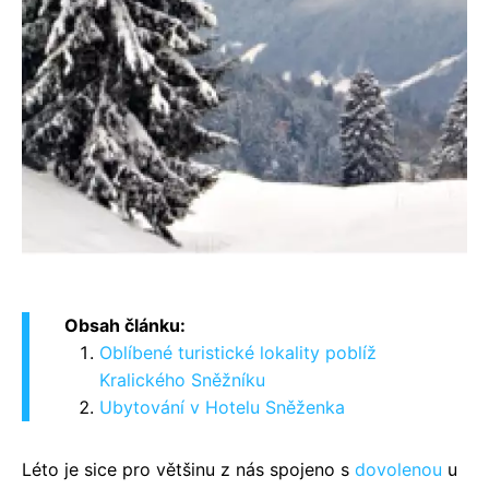
Obsah článku:
Oblíbené turistické lokality poblíž
Kralického Sněžníku
Ubytování v Hotelu Sněženka
Léto je sice pro většinu z nás spojeno s
dovolenou
u