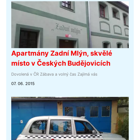
Apartmány Zadní Mlýn, skvělé
místo v Českých Budějovicích
Dovolená v ČR
Zábava a volný čas
Zajímá vás
07. 06. 2015