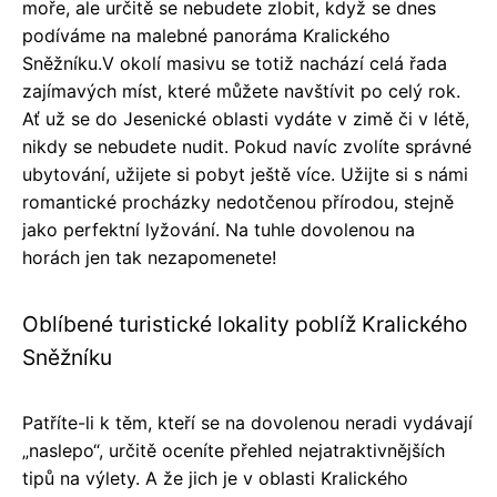
moře, ale určitě se nebudete zlobit, když se dnes
podíváme na malebné panoráma Kralického
Sněžníku.V okolí masivu se totiž nachází celá řada
zajímavých míst, které můžete navštívit po celý rok.
Ať už se do Jesenické oblasti vydáte v zimě či v létě,
nikdy se nebudete nudit. Pokud navíc zvolíte správné
ubytování, užijete si pobyt ještě více. Užijte si s námi
romantické procházky nedotčenou přírodou, stejně
jako perfektní lyžování. Na tuhle dovolenou na
horách jen tak nezapomenete!
Oblíbené turistické lokality poblíž Kralického
Sněžníku
Patříte-li k těm, kteří se na dovolenou neradi vydávají
„naslepo“, určitě oceníte přehled nejatraktivnějších
tipů na výlety. A že jich je v oblasti Kralického