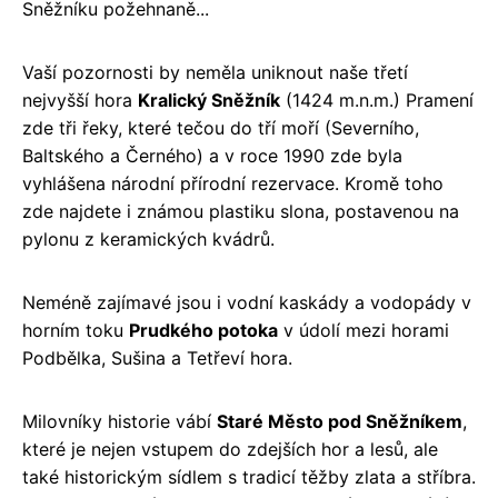
Sněžníku požehnaně...
Vaší pozornosti by neměla uniknout naše třetí
nejvyšší hora
Kralický Sněžník
(1424 m.n.m.) Pramení
zde tři řeky, které tečou do tří moří (Severního,
Baltského a Černého) a v roce 1990 zde byla
vyhlášena národní přírodní rezervace. Kromě toho
zde najdete i známou plastiku slona, postavenou na
pylonu z keramických kvádrů.
Neméně zajímavé jsou i vodní kaskády a vodopády v
horním toku
Prudkého potoka
v údolí mezi horami
Podbělka, Sušina a Tetřeví hora.
Milovníky historie vábí
Staré Město pod Sněžníkem
,
které je nejen vstupem do zdejších hor a lesů, ale
také historickým sídlem s tradicí těžby zlata a stříbra.