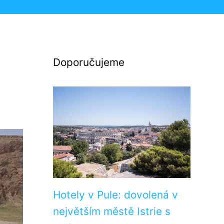
Doporučujeme
Hotely v Pule: dovolená v
největším městě Istrie s