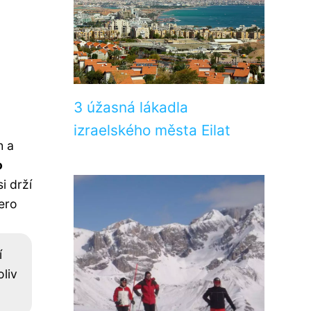
3 úžasná lákadla
izraelského města Eilat
h a
o
i drží
ero
í
liv