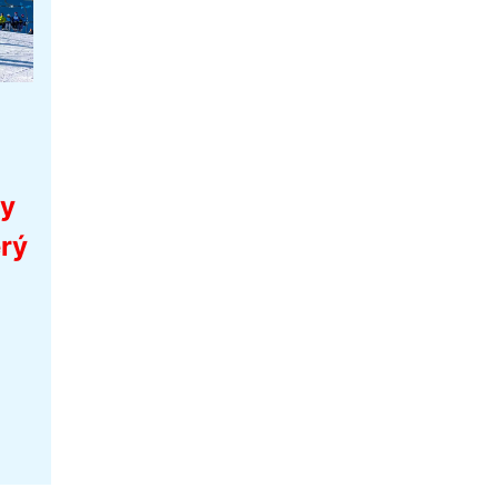
ly
erý