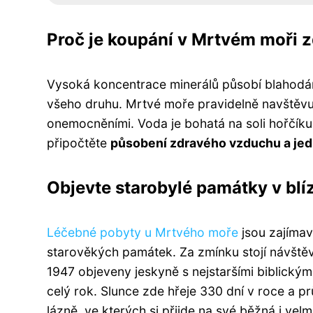
Proč je koupání v Mrtvém moři 
Vysoká koncentrace minerálů působí blahodár
všeho druhu. Mrtvé moře pravidelně navštěvu
onemocněními. Voda je bohatá na soli hořčíku,
připočtěte
působení zdravého vzduchu a je
Objevte starobylé památky v blí
Léčebné pobyty u Mrtvého moře
jsou zajímavé
starověkých památek. Za zmínku stojí návšt
1947 objeveny jeskyně s nejstaršími biblickým
celý rok. Slunce zde hřeje 330 dní v roce a p
lázně, ve kterých si přijde na své běžná i velm