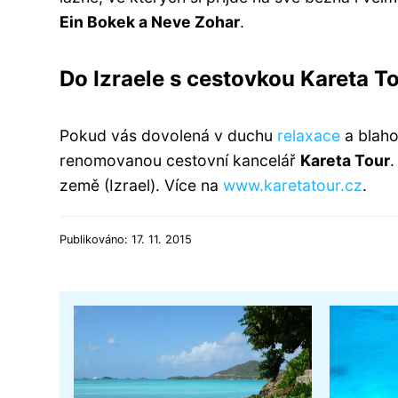
Ein Bokek a Neve Zohar
.
Do Izraele s cestovkou Kareta T
Pokud vás dovolená v duchu
relaxace
a blaho
renomovanou cestovní kancelář
Kareta Tour
.
země (Izrael). Více na
www.karetatour.cz
.
Publikováno: 17. 11. 2015