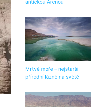
antickou Arenou
Mrtvé moře – nejstarší
přírodní lázně na světě