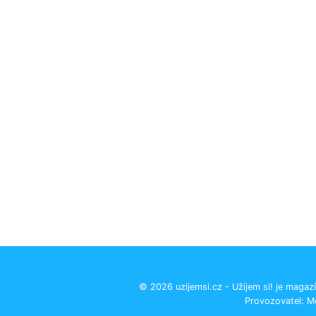
© 2026 uzijemsi.cz - Užijem si! je magazí
Provozovatel: M