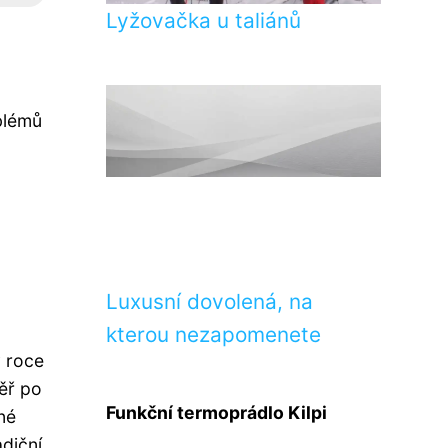
Lyžovačka u taliánů
blémů
Luxusní dovolená, na
kterou nezapomenete
v roce
ěř po
Funkční termoprádlo Kilpi
né
adiční