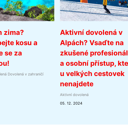
m zima?
Aktivní dovolená v
ejte kosu a
Alpách? Vsaďte na
e se za
zkušené profesioná
ou!
a osobní přístup, kt
u velkých cestovek
lená
Dovolená v zahraničí
nenajdete
Aktivní dovolená
05. 12. 2024