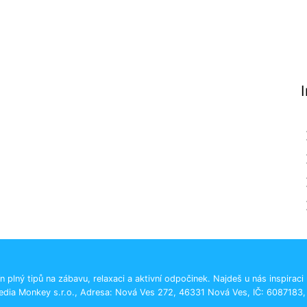
n plný tipů na zábavu, relaxaci a aktivní odpočinek. Najdeš u nás inspiraci
edia Monkey s.r.o., Adresa: Nová Ves 272, 46331 Nová Ves, IČ: 6087183