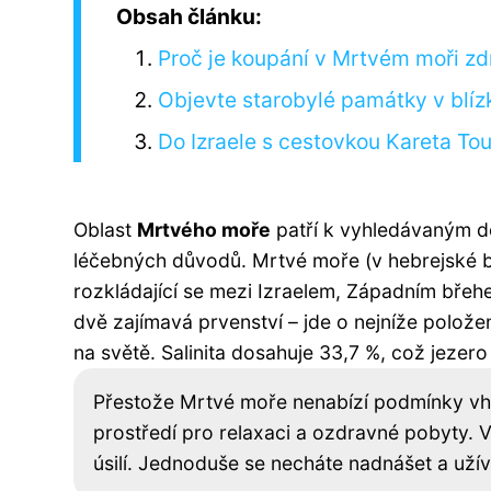
Obsah článku:
Proč je koupání v Mrtvém moři z
Objevte starobylé památky v blíz
Do Izraele s cestovkou Kareta Tou
Oblast
Mrtvého moře
patří k vyhledávaným d
léčebných důvodů. Mrtvé moře (v hebrejské bi
rozkládající se mezi Izraelem, Západním bře
dvě zajímavá prvenství – jde o nejníže polože
na světě. Salinita dosahuje 33,7 %, což jezero
Přestože Mrtvé moře nenabízí podmínky vho
prostředí pro relaxaci a ozdravné pobyty. V
úsilí. Jednoduše se necháte nadnášet a užív