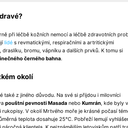
zdravé?
ně při léčbě kožních nemocí a léčbě zdravotních pro
jí
lidé
s revmatickými, respiračními a artritickými
 draslíku, bromu, vápníku a dalších prvků. K tomu si
dinečného černého bahna
.
zkém okolí
 také z jiného důvodu. Na své si přijdou i milovníci
ěva
pouštní pevnosti Masada
nebo
Kumrán
, kde byly 
i rukopisy. V okolí Mrtvého moře je krásné počasí tém
růměrná teplota dosahuje 25°C. Pobřeží lemují vyhláše
i náročná klientela. K nejznámějším letoviskům patří tr