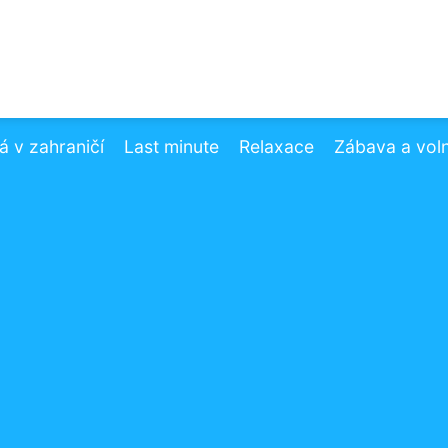
 v zahraničí
Last minute
Relaxace
Zábava a vol