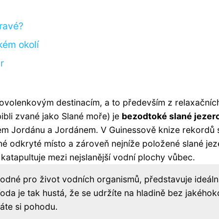
dravé?
kém okolí
r
ovolenkovým destinacím, a to především z relaxačníc
bli zvané jako Slané moře) je
bezodtoké slané jezer
hem Jordánu a Jordánem. V Guinessově knize rekordů s
né odkryté místo a zároveň nejníže položené slané jez
 katapultuje mezi nejslanější vodní plochy vůbec.
dné pro život vodních organismů, představuje ideáln
oda je tak hustá, že se udržíte na hladině bez jakéhoko
áte si pohodu.