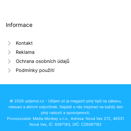
Informace
Kontakt
Reklama
Ochrana osobních údajů
Podmínky použití
© 2026 uzijemsi.cz - Užijem si! je magazín plný tipů na zábavu,
relaxaci a aktivní odpočinek. Najdeš u nás inspiraci na každý den
plný radosti a spokojenosti.
Provozovatel: Media Monkey s.r.o., Adresa: Nová Ves 272, 46331
Nová Ves, IČ: 6087183, DIČ: CZ6087183