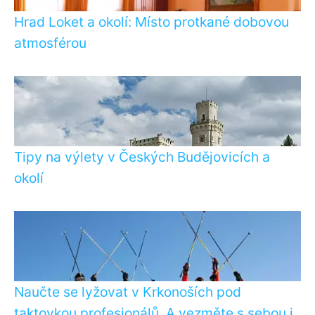
Hrad Loket a okolí: Místo protkané dobovou
atmosférou
Tipy na výlety v Českých Budějovicích a
okolí
Naučte se lyžovat v Krkonoších pod
taktovkou profesionálů. A vezměte s sebou i