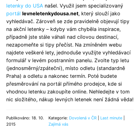
letenky do USA
našel. Využil jsem specializovaný
portál
levneletenkydousa.net
, který slouží jako
vyhledávač. Zároveň se zde pravidelně objevují tipy
na akční letenky – kdyby vám chyběla inspirace,
případně jste stále váhali nad cílovou destinací,
nezapomeňte si tipy přečíst. Na zmíněném webu
najdete veškeré lety, jednoduše využijte vyhledávací
formulář v levém postranním panelu. Zvolte typ letu
(jednosměrný/zpáteční), místo odletu (standardně
Praha) a odletu a nakonec termín. Poté budete
přesměrování na portál přímého prodejce, kde si
vhodnou letenku zakoupíte online. Nehledejte v tom
nic složitého, nákup levných letenek není žádná věda!
Publikováno: 18. 10.
Kategorie:
Dovolená v ČR
|
Last minute
|
2015
Zajímá vás