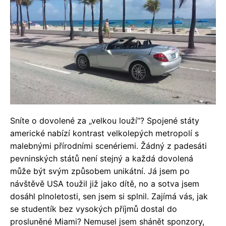
Sníte o dovolené za „velkou louží“? Spojené státy
americké nabízí kontrast velkolepých metropolí s
malebnými přírodními scenériemi. Žádný z padesáti
pevninských států není stejný a každá dovolená
může být svým způsobem unikátní. Já jsem po
návštěvě USA toužil již jako dítě, no a sotva jsem
dosáhl plnoletosti, sen jsem si splnil. Zajímá vás, jak
se studentík bez vysokých příjmů dostal do
prosluněné Miami? Nemusel jsem shánět sponzory,