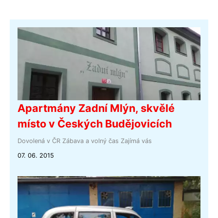
Apartmány Zadní Mlýn, skvělé
místo v Českých Budějovicích
Dovolená v ČR
Zábava a volný čas
Zajímá vás
07. 06. 2015