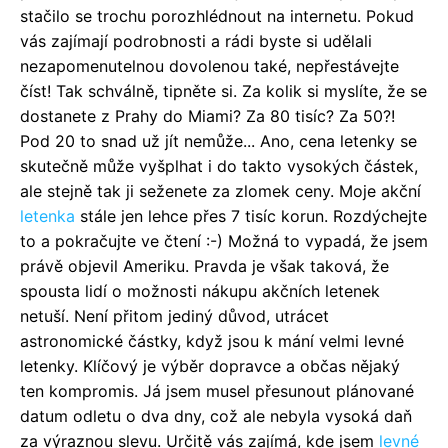
stačilo se trochu porozhlédnout na internetu. Pokud
vás zajímají podrobnosti a rádi byste si udělali
nezapomenutelnou dovolenou také, nepřestávejte
číst! Tak schválně, tipněte si. Za kolik si myslíte, že se
dostanete z Prahy do Miami? Za 80 tisíc? Za 50?!
Pod 20 to snad už jít nemůže... Ano, cena letenky se
skutečně může vyšplhat i do takto vysokých částek,
ale stejně tak ji seženete za zlomek ceny. Moje akční
letenka
stále jen lehce přes 7 tisíc korun. Rozdýchejte
to a pokračujte ve čtení :-) Možná to vypadá, že jsem
právě objevil Ameriku. Pravda je však taková, že
spousta lidí o možnosti nákupu akčních letenek
netuší. Není přitom jediný důvod, utrácet
astronomické částky, když jsou k mání velmi levné
letenky. Klíčový je výběr dopravce a občas nějaký
ten kompromis. Já jsem musel přesunout plánované
datum odletu o dva dny, což ale nebyla vysoká daň
za výraznou slevu. Určitě vás zajímá, kde jsem
levné