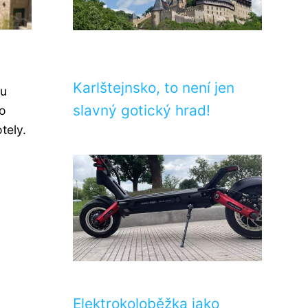
Karlštejnsko, to není jen
mu
slavný gotický hrad!
 o
tely.
Elektrokoloběžka jako