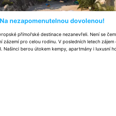
: Na nezapomenutelnou dovolenou!
 evropské přímořské destinace nezanevřeli. Není se če
ní zázemí pro celou rodinu. V posledních letech zájem
l. Našinci berou útokem kempy, apartmány i luxusní ho