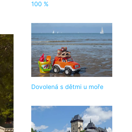
100 %
Dovolená s dětmi u moře