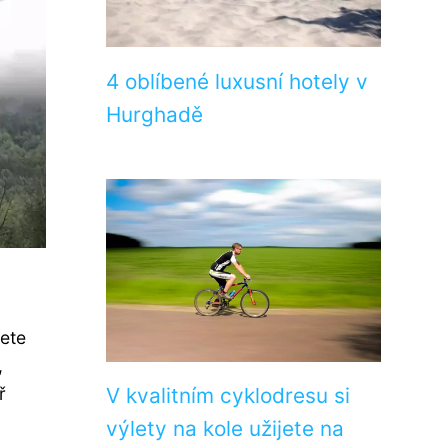
4 oblíbené luxusní hotely v
Hurghadě
dete
,
ř
V kvalitním cyklodresu si
výlety na kole užijete na