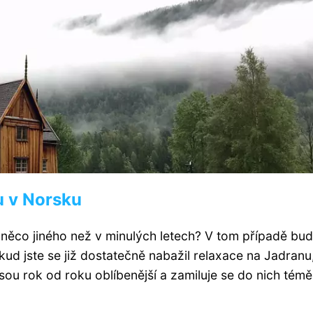
u v Norsku
li něco jiného než v minulých letech? V tom případě bu
ud jste se již dostatečně nabažil relaxace na Jadranu
sou rok od roku oblíbenější a zamiluje se do nich témě