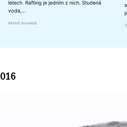
letech. Rafting je jedním z nich. Studená
s
voda,...
j
Aktivní dovolená
Z
2016