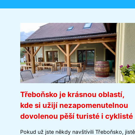
Třeboňsko je krásnou oblastí,
kde si užijí nezapomenutelnou
dovolenou pěší turisté i cyklisté
Pokud už jste někdy navštívili Třeboňsko, jistě