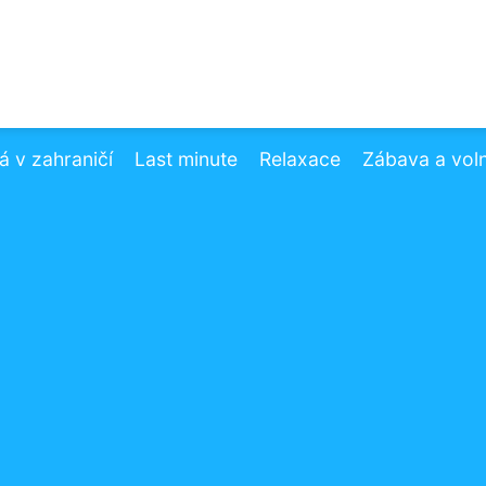
 v zahraničí
Last minute
Relaxace
Zábava a vol