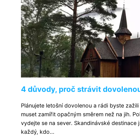
4 důvody, proč strávit dovoleno
Plánujete letošní dovolenou a rádi byste zaži
muset zamířit opačným směrem než na jih. Pok
vydejte se na sever. Skandinávské destinace j
každý, kdo...