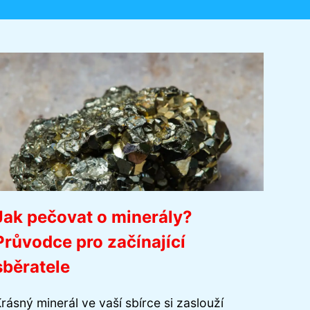
Jak pečovat o minerály?
Průvodce pro začínající
sběratele
rásný minerál ve vaší sbírce si zaslouží