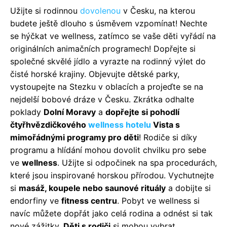
Užijte si rodinnou
dovolenou
v Česku, na kterou
budete ještě dlouho s úsměvem vzpomínat! Nechte
se hýčkat ve wellness, zatímco se vaše děti vyřádí na
originálních animačních programech! Dopřejte si
společné skvělé jídlo a vyrazte na rodinný výlet do
čisté horské krajiny. Objevujte dětské parky,
vystoupejte na Stezku v oblacích a projeďte se na
nejdelší bobové dráze v Česku. Zkrátka odhalte
poklady
Dolní Moravy
a
dopřejte si pohodlí
čtyřhvězdičkového
wellness
hotelu
Vista s
mimořádnými programy pro děti
! Rodiče si díky
programu a hlídání mohou dovolit chvilku pro sebe
ve
wellness
. Užijte si odpočinek na spa procedurách,
které jsou inspirované horskou přírodou. Vychutnejte
si
masáž, koupele nebo saunové rituály
a dobijte si
endorfiny ve
fitness centru
. Pobyt ve wellness si
navíc můžete dopřát jako celá rodina a odnést si tak
nové zážitky.
Děti s rodiči
si mohou vybrat