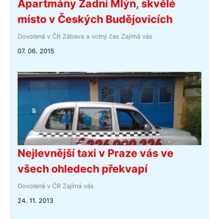
Apartmány Zadní Mlýn, skvělé
místo v Českých Budějovicích
Dovolená v ČR
Zábava a volný čas
Zajímá vás
07. 06. 2015
Nejlevnější taxi v Praze vás ve
všech ohledech překvapí
Dovolená v ČR
Zajímá vás
24. 11. 2013