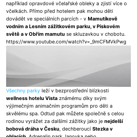
například opravdové včelařské obleky a zjistí více o
včelkách. Přímo před hotelem pak mohou děti
dovádět ve speciálních parcích - v
Mamutíkově
vodním a Lesním zážitkovém parku, v Pískovém
světě a v Obřím mamutu
se skluzavkou v chobotu.
https://www.youtube.com/watch?v=_9mCFMVkPwg
Všechny parky
leží v bezprostřední blízkosti
wellness hotelu Vista
známému díky svým
výjimečným animačním programům pro děti a
skvělému spa. Odtud pak můžete společně s celou
rodinou vyrážet za dalšími zážitky jako je
nejdelší
bobová dráha v Česku
, dechberoucí
Stezka v
oblacích
, Adrenalin park, lanovka nebo