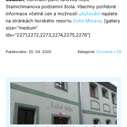
Stamichmanova podzemní štola. Všechny potřebné
informace včetně cen a možností
ubytování
najdete
na stránkách horského resortu
Dolní Morava
. [gallery
size="medium"
ids="2271,2272,2273,2274,2275,2276"]
Publikováno: 20. 04. 2020
Kategorie:
Dovolená v ČR