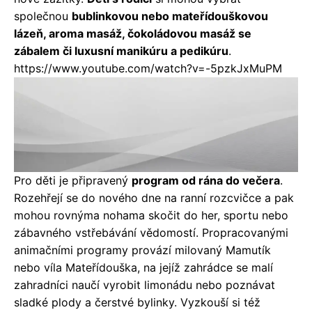
společnou
bublinkovou nebo mateřídouškovou
lázeň, aroma masáž, čokoládovou masáž se
zábalem či luxusní manikúru a pedikúru
.
https://www.youtube.com/watch?v=-5pzkJxMuPM
Pro děti je připravený
program od rána do večera
.
Rozehřejí se do nového dne na ranní rozcvičce a pak
mohou rovnýma nohama skočit do her, sportu nebo
zábavného vstřebávání vědomostí. Propracovanými
animačními programy provází milovaný Mamutík
nebo víla Mateřídouška, na jejíž zahrádce se malí
zahradníci naučí vyrobit limonádu nebo poznávat
sladké plody a čerstvé bylinky. Vyzkouší si též