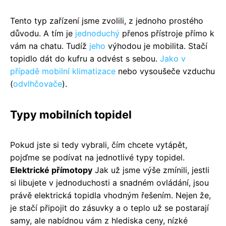
Tento typ zařízení jsme zvolili, z jednoho prostého
důvodu. A tím je
jednoduchý
přenos přístroje přímo k
vám na chatu. Tudíž
jeho
výhodou je mobilita. Stačí
topidlo dát do kufru a odvést s sebou.
Jako v
případě mobilní klimatizace
nebo vysoušeče vzduchu
(
odvlhčovače
).
Typy mobilních topidel
Pokud jste si tedy vybrali, čím chcete vytápět,
pojďme se podívat na jednotlivé typy topidel.
Elektrické přímotopy
Jak už jsme výše zmínili, jestli
si libujete v jednoduchosti a snadném ovládání, jsou
právě elektrická topidla vhodným řešením. Nejen že,
je stačí připojit do zásuvky a o teplo už se postarají
samy, ale nabídnou vám z hlediska ceny, nízké