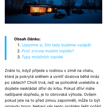
Obsah článku:
Ujasníme si, čím tedy budeme vytápět
Proč zrovna mobilní topidlo?
Typy mobilních topidel
Znáte to, když přijede s rodinou v zimě na chatu,
která je pokrytá sněhem a uvnitř doslova běhá mráz
po zádech? Chvíli trvá, než se pohodlně uvelebíte a
dojdete naskládat dříví do krbu. Pokud dříví máte
naštípané dopředu, je to obrovská výhoda. Ovšem
pokud jste na to před zimou zapomněli, může to být
opravdu horor. Nebaví vás tento problém řešit pořád