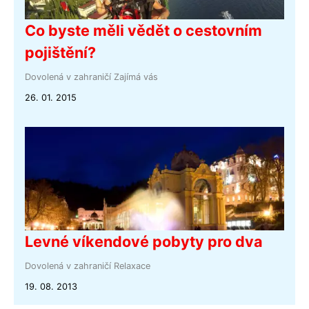
Co byste měli vědět o cestovním
pojištění?
Dovolená v zahraničí
Zajímá vás
26. 01. 2015
Levné víkendové pobyty pro dva
Dovolená v zahraničí
Relaxace
19. 08. 2013