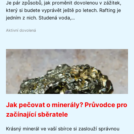
Je pár způsobů, jak proměnit dovolenou v zážitek,
který si budete vyprávět ještě po letech. Rafting je
jedním z nich. Studená voda,...
Aktivní dovolená
Jak pečovat o minerály? Průvodce pro
začínající sběratele
Krásný minerál ve vaší sbírce si zaslouží správnou