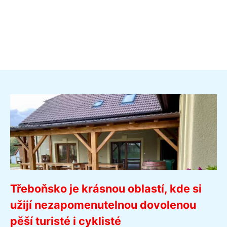
Třeboňsko je krásnou oblastí, kde si
užijí nezapomenutelnou dovolenou
pěší turisté i cyklisté