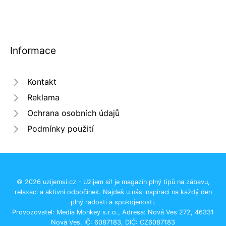
Informace
Kontakt
Reklama
Ochrana osobních údajů
Podmínky použití
© 2026 uzijemsi.cz - Užijem si! je magazín plný tipů na zábavu,
relaxaci a aktivní odpočinek. Najdeš u nás inspiraci na každý den
plný radosti a spokojenosti.
Provozovatel: Media Monkey s.r.o., Adresa: Nová Ves 272, 46331
Nová Ves, IČ: 6087183, DIČ: CZ6087183