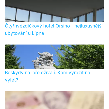
Čtyřhvězdičkový hotel Orsino - nejluxusnější
ubytování u Lipna
Beskydy na jaře ožívají. Kam vyrazit na
výlet?