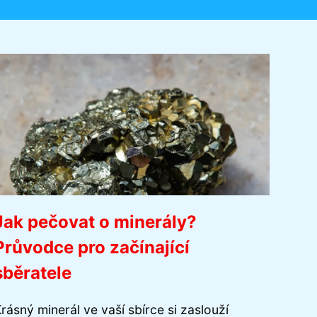
Jak pečovat o minerály?
Průvodce pro začínající
sběratele
rásný minerál ve vaší sbírce si zaslouží