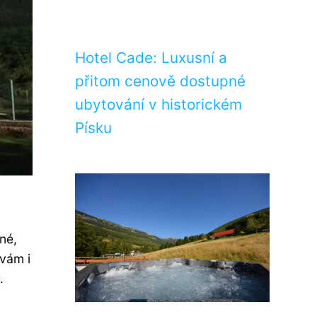
Hotel Cade: Luxusní a
přitom cenově dostupné
ubytování v historickém
Písku
né,
 vám i
.