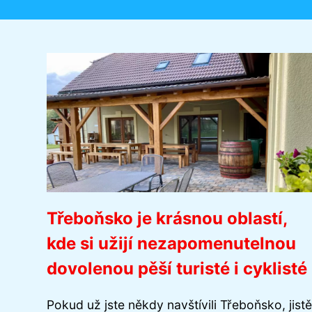
Třeboňsko je krásnou oblastí,
kde si užijí nezapomenutelnou
dovolenou pěší turisté i cyklisté
Pokud už jste někdy navštívili Třeboňsko, jistě