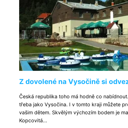
Z dovolené na Vysočině si odve
Česká republika toho má hodně co nabídnout. 
třeba jako Vysočina. I v tomto kraji můžete p
vašim dětem. Skvělým výchozím bodem je malá
Kopcovitá...