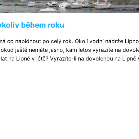
dykoliv během roku
má co nabídnout po celý rok. Okolí vodní nádrže Lipn
Pokud ještě nemáte jasno, kam letos vyrazíte na dovol
at na Lipně v létě? Vyrazíte-li na dovolenou na Lipně 