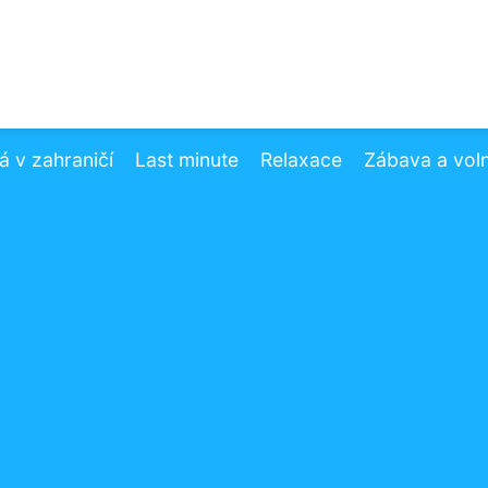
 v zahraničí
Last minute
Relaxace
Zábava a vol