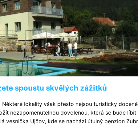
zete spoustu skvělých zážitků
Některé lokality však přesto nejsou turisticky doceně
rožít nezapomenutelnou dovolenou, která se bude líbit
 vesnička Ujčov, kde se nachází útulný penzion Zubr