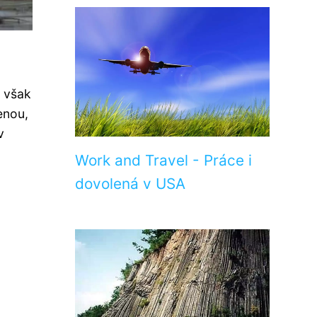
o však
enou,
v
Work and Travel - Práce i
dovolená v USA