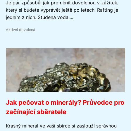
Je pár způsobů, jak proměnit dovolenou v zážitek,
který si budete vyprávět ještě po letech. Rafting je
jedním z nich. Studená voda,...
Aktivní dovolená
Jak pečovat o minerály? Průvodce pro
začínající sběratele
Krásný minerál ve vaší sbírce si zaslouží správnou