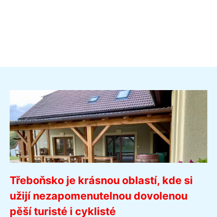
Třeboňsko je krásnou oblastí, kde si
užijí nezapomenutelnou dovolenou
pěší turisté i cyklisté