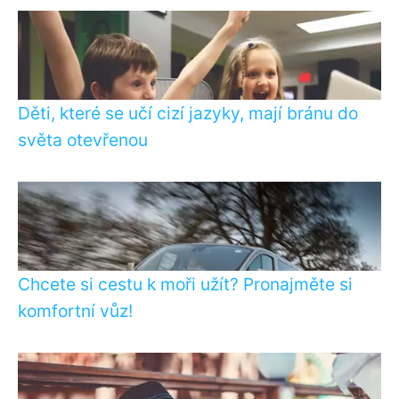
Děti, které se učí cizí jazyky, mají bránu do
světa otevřenou
Chcete si cestu k moři užít? Pronajměte si
komfortní vůz!