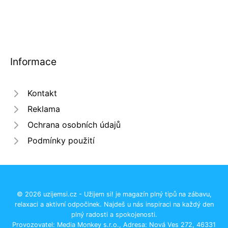
Informace
Kontakt
Reklama
Ochrana osobních údajů
Podmínky použití
© 2026 uzijemsi.cz - Užijem si! je magazín plný tipů na zábavu,
relaxaci a aktivní odpočinek. Najdeš u nás inspiraci na každý den
plný radosti a spokojenosti.
Provozovatel: Media Monkey s.r.o., Adresa: Nová Ves 272, 46331