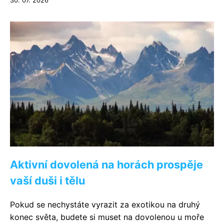
30. 07. 2026
Aktivní dovolená na horách prospěje
vaší duši i tělu
Pokud se nechystáte vyrazit za exotikou na druhý
konec světa, budete si muset na dovolenou u moře