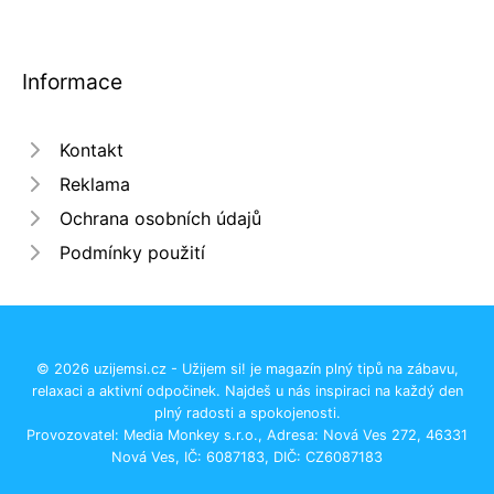
Informace
Kontakt
Reklama
Ochrana osobních údajů
Podmínky použití
© 2026 uzijemsi.cz - Užijem si! je magazín plný tipů na zábavu,
relaxaci a aktivní odpočinek. Najdeš u nás inspiraci na každý den
plný radosti a spokojenosti.
Provozovatel: Media Monkey s.r.o., Adresa: Nová Ves 272, 46331
Nová Ves, IČ: 6087183, DIČ: CZ6087183