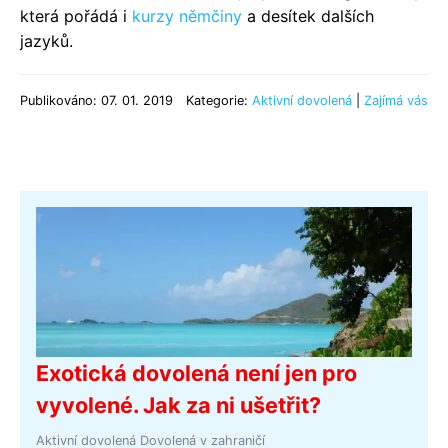
která pořádá i
kurzy němčiny
a desítek dalších
jazyků.
Publikováno: 07. 01. 2019
Kategorie:
Aktivní dovolená
|
Zajímá vás
Exotická dovolená není jen pro
vyvolené. Jak za ni ušetřit?
Aktivní dovolená
Dovolená v zahraničí