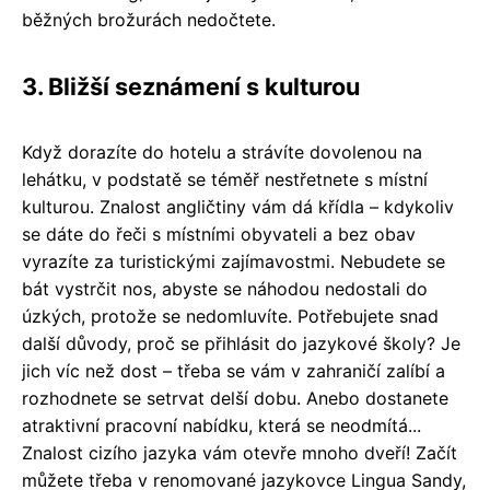
běžných brožurách nedočtete.
3. Bližší seznámení s kulturou
Když dorazíte do hotelu a strávíte dovolenou na
lehátku, v podstatě se téměř nestřetnete s místní
kulturou. Znalost angličtiny vám dá křídla – kdykoliv
se dáte do řeči s místními obyvateli a bez obav
vyrazíte za turistickými zajímavostmi. Nebudete se
bát vystrčit nos, abyste se náhodou nedostali do
úzkých, protože se nedomluvíte. Potřebujete snad
další důvody, proč se přihlásit do jazykové školy? Je
jich víc než dost – třeba se vám v zahraničí zalíbí a
rozhodnete se setrvat delší dobu. Anebo dostanete
atraktivní pracovní nabídku, která se neodmítá...
Znalost cizího jazyka vám otevře mnoho dveří! Začít
můžete třeba v renomované jazykovce Lingua Sandy,