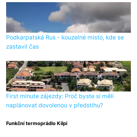
Podkarpatská Rus - kouzelné místo, kde se
zastavil čas
First minute zájezdy: Proč byste si měli
naplánovat dovolenou v předstihu?
Funkční termoprádlo Kilpi