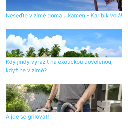
Neseďte v zimě doma u kamen - Karibik volá!
Kdy jindy vyrazit na exotickou dovolenou,
když ne v zimě?
A jde se grilovat!