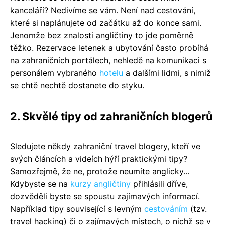
kanceláří? Nedivíme se vám. Není nad cestování,
které si naplánujete od začátku až do konce sami.
Jenomže bez znalosti angličtiny to jde poměrně
těžko. Rezervace letenek a ubytování často probíhá
na zahraničních portálech, nehledě na komunikaci s
personálem vybraného
hotelu
a dalšími lidmi, s nimiž
se chtě nechtě dostanete do styku.
2. Skvělé tipy od zahraničních blogerů
Sledujete někdy zahraniční travel blogery, kteří ve
svých článcích a videích hýří praktickými tipy?
Samozřejmě, že ne, protože neumíte anglicky...
Kdybyste se na
kurzy angličtiny
přihlásili dříve,
dozvěděli byste se spoustu zajímavých informací.
Například tipy související s levným
cestováním
(tzv.
travel hacking) či o zajímavých místech, o nichž se v